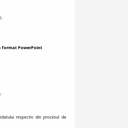
)
,
n format PowerPoint
ă
.
idatului respectiv din procesul de