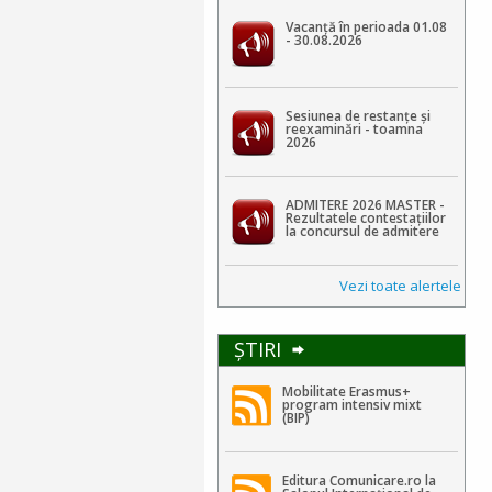
Vacanță în perioada 01.08
- 30.08.2026
Sesiunea de restanțe și
reexaminări - toamna
2026
ADMITERE 2026 MASTER -
Rezultatele contestaţiilor
la concursul de admitere
Vezi toate alertele
ŞTIRI
Mobilitate Erasmus+
program intensiv mixt
(BIP)
Editura Comunicare.ro la