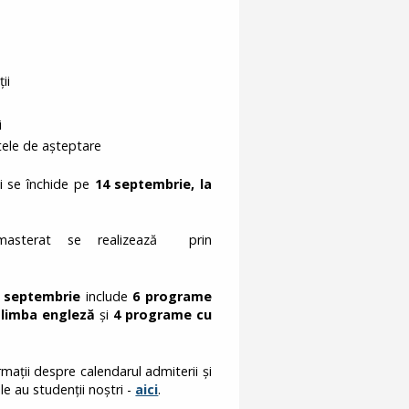
ii
i
stele de așteptare
și se închide pe
14 septembrie, la
masterat se realizează prin
n septembrie
include
6 programe
 limba engleză
și
4 programe cu
ații despre calendarul admiterii și
le au studenții noștri -
aici
.