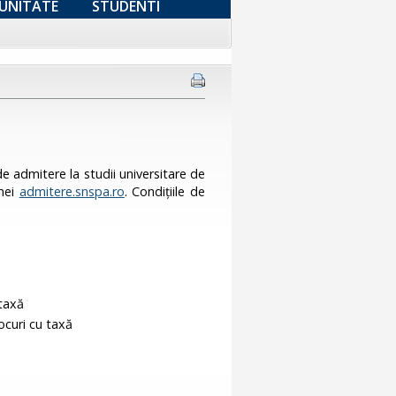
UNITATE
STUDENTI
e admitere la studii universitare de
rmei
admitere.snspa.ro
. Condițiile de
 taxă
locuri cu taxă