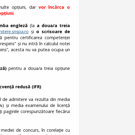
ulte opțiuni, dar
vor încărca
o
pțiuni
.
imba engleză
(la
a doua/a treia
itere.snspa.ro
și
o scrisoare de
ă pentru certificarea competenței
respins” și nu intră în calculul notei
espins”, acesta nu va putea ocupa un
eză
)
pentru a doua/a treia opțiune
ecvență redusă (IFR)
l de admitere va rezulta din media
%) şi media examenului de licenţă
ți paginile corespunzătoare fiecărui
mediei de concurs, în corelaţie cu