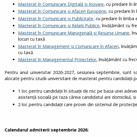
Masterat în Comunicare Digitală și Inovare
, cu predare în l
Masterat în Comunicare și Afaceri Europene
, cu predare în 
Masterat în Comunicare și Publicitate,
cu predare în limba e
Masterat în Comunicare și Relații Publice
, învățământ cu fre
Masterat în Comunicare Managerială și Resurse Umane
, î
locuri cu taxă
Masterat în Management și Comunicare în Afaceri
, învățăm
cu taxă
Masterat în Managementul Proiectelor
, învățământ cu frec
Pentru anul universitar 2026-2027, sesiunea septembrie, sunt s
alocate pentru studii universitare de masterat pentru candidații pe
1 loc pentru candidații în situații de risc pe baza unei adeve
asistență socială pe raza căreia candidatul are domiciliul, si
2 loc pentru candidații care provin din sistemul de protecți
Calendarul admiterii septembrie 2026: