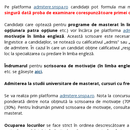
Pe platforma
admitere.snspa.ro
candidații pot formula mai m
singură dată proba de examinare corespunzătoare primei o
Candidaţii care optează pentru
programe de masterat în l
opțiune/a patra opțiune
etc.) vor încărca pe platforma
adm
motivație în limba engleză
. Această scrisoare este necesar
lingvistice a candidaților, se notează cu calificativul „admis” sau „
de admitere. În cazul în care un candidat obţine calificativul „r
loc la specializarea cu predare în limba engleză.
Îndrumarul
pentru
scrisoarea de motivație (
în limba engl
etc. se găsește
aici
.
Admiterea la studii universitare de masterat, cursuri cu fr
Se va realiza prin platforma
admitere.snspa.ro
. Nota la concursu
ponderată dintre nota obţinută la scrisoarea de motivaţie (70
(30%). Pentru îndrumări privind scrisoarea de motivație, consulta
masterat.
Ocuparea locurilor
se face strict în ordinea descrescătoare a 