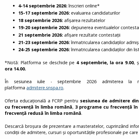
4-14 septembrie 2026:
înscrieri online*
15-17 septembrie 2026:
evaluarea candidaturilor
18 septembrie 2026:
afișarea rezultatelor
19-20 septembrie 2026:
depunerea eventualelor contestaț
21 septembrie 2026:
afișare rezultate contestații
21-23 septembrie 2026:
înmatricularea candidaților admiș
24-25 septembrie 2026:
înmatricularea candidaților din li
*Notă: Platforma se deschide pe
4 septembrie, la ora 9.00
, 
ora 14.00.
În sesiunea iulie - septembrie 2026 admiterea la 
platforma
admitere.snspa.ro
.
Oferta educațională a FCRP pentru
sesiunea de admitere di
cu frecvență în limba română
,
3 programe cu frecvență în
frecvență redusă în limba română
.
Descarcă broșura de prezentare a masteratelor, cuprinzând inform
condiții de admitere, cursuri și oportunitățile profesionale pe care 