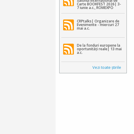
Salonul Internațional de
Carte BOOKFEST 2026| 3-
7 iunie a.c., ROMEXPO
CRPtalks| Organizare de
Evenimente - miercuri 27
mai a.c.
De la fonduri europene la
oportunități reale| 13 mai
a.c.
Vezi toate ştirile