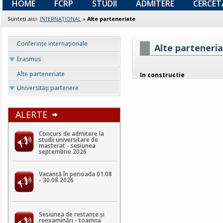
HOME
FCRP
STUDII
ADMITERE
CERCET
Sunteţi aici:
INTERNAȚIONAL
»
Alte parteneriate
Conferințe internaționale
Alte parteneri
Erasmus
Alte parteneriate
In constructie
Universități partenere
ALERTE
Concurs de admitere la
studii universitare de
masterat - sesiunea
septembrie 2026
Vacanță în perioada 01.08
- 30.08.2026
Sesiunea de restanțe și
reexaminări - toamna