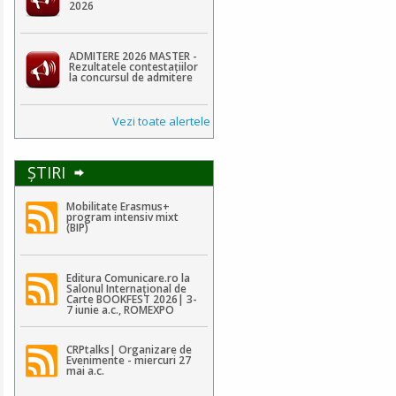
2026
ADMITERE 2026 MASTER -
Rezultatele contestaţiilor
la concursul de admitere
Vezi toate alertele
ŞTIRI
Mobilitate Erasmus+
program intensiv mixt
(BIP)
Editura Comunicare.ro la
Salonul Internațional de
Carte BOOKFEST 2026| 3-
7 iunie a.c., ROMEXPO
CRPtalks| Organizare de
Evenimente - miercuri 27
mai a.c.