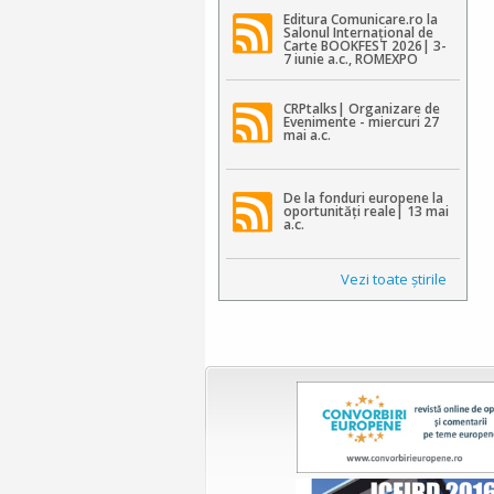
Editura Comunicare.ro la
Salonul Internațional de
Carte BOOKFEST 2026| 3-
7 iunie a.c., ROMEXPO
CRPtalks| Organizare de
Evenimente - miercuri 27
mai a.c.
De la fonduri europene la
oportunități reale| 13 mai
a.c.
Vezi toate ştirile