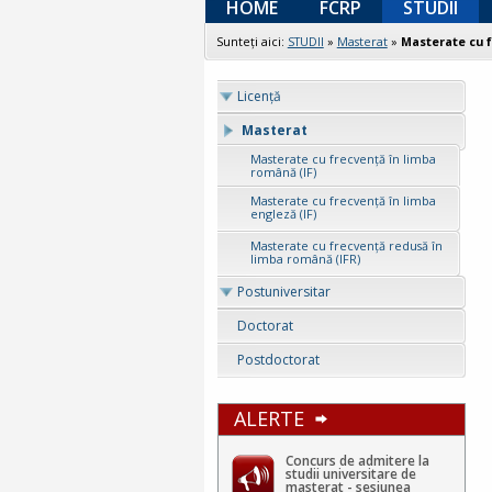
HOME
FCRP
STUDII
Sunteţi aici:
STUDII
»
Masterat
»
Masterate cu f
Licenţă
Masterat
Masterate cu frecvență în limba
română (IF)
Masterate cu frecvență în limba
engleză (IF)
Masterate cu frecvență redusă în
limba română (IFR)
Postuniversitar
Doctorat
Postdoctorat
ALERTE
Concurs de admitere la
studii universitare de
masterat - sesiunea