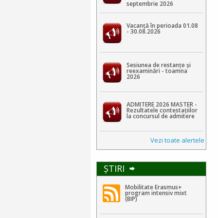
septembrie 2026
Vacanță în perioada 01.08
- 30.08.2026
Sesiunea de restanțe și
reexaminări - toamna
2026
ADMITERE 2026 MASTER -
Rezultatele contestaţiilor
la concursul de admitere
Vezi toate alertele
ŞTIRI
Mobilitate Erasmus+
program intensiv mixt
(BIP)