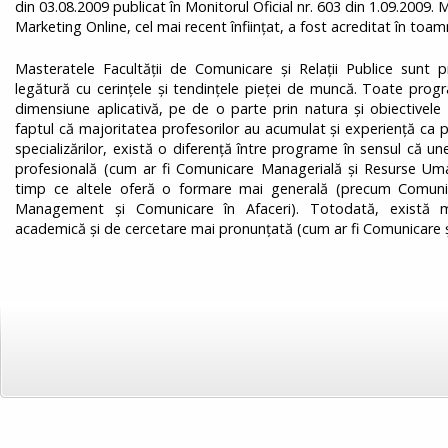
din 03.08.2009 publicat în Monitorul Oficial nr. 603 din 1.09.2009. 
Marketing Online, cel mai recent înființat, a fost acreditat în toam
Masteratele Facultății de Comunicare și Relații Publice sunt pr
legătură cu cerințele și tendințele pieței de muncă. Toate pro
dimensiune aplicativă, pe de o parte prin natura și obiectivele d
faptul că majoritatea profesorilor au acumulat și experiență ca pra
specializărilor, există o diferență între programe în sensul că un
profesională (cum ar fi Comunicare Managerială și Resurse Um
timp ce altele oferă o formare mai generală (precum Comunicar
Management și Comunicare în Afaceri). Totodată, există 
academică și de cercetare mai pronunțată (cum ar fi Comunicare și