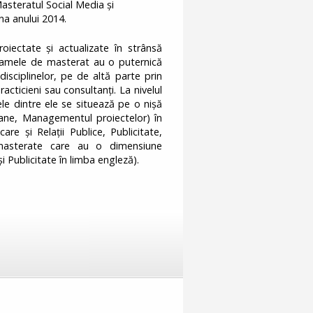
Masteratul Social Media și
na anului 2014.
oiectate și actualizate în strânsă
gramele de masterat au o puternică
isciplinelor, pe de altă parte prin
cticieni sau consultanți. La nivelul
ele dintre ele se situează pe o nișă
ane, Managementul proiectelor) în
e și Relații Publice, Publicitate,
masterate care au o dimensiune
 Publicitate în limba engleză).