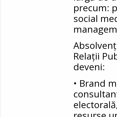
precum: pu
social me
managemen
Absolvenţi
Relaţii Pu
deveni:
• Brand ma
consultan
electorală
resurse um