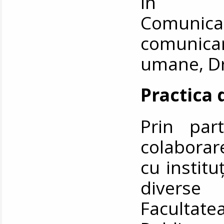
în D
Comunica
comunica
umane, Dr
Practica 
Prin part
colaborar
cu institu
diverse
Facultat