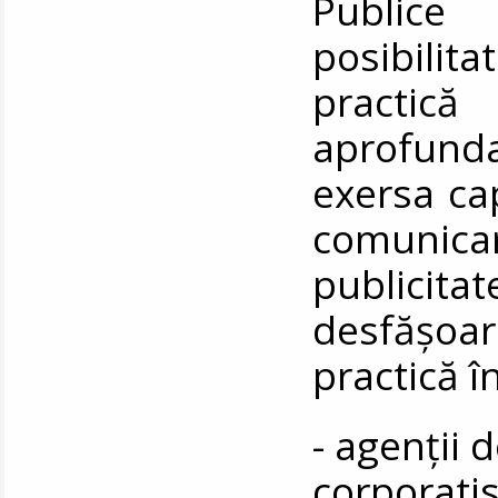
Publice 
posibilit
practic
aprofund
exersa cap
comunic
publicita
desfășoa
practică î
- agenţii 
corporatis