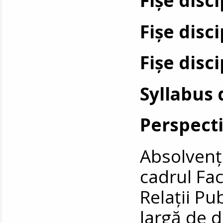
Fișe disc
Fișe disc
Syllabus 
Perspect
Absolvenți
cadrul Fac
Relaţii Pu
largă de 