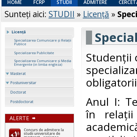
HOME
FCRP
STUDII
ADMITERE
CERCET
Sunteţi aici:
STUDII
»
Licenţă
»
Speci
Special
Licenţă
Specializarea Comunicare și Relații
Publice
Studenții
Specializarea Publicitate
Specializarea Comunicare și Media
Emergente (in limba engleza)
specializa
Masterat
obligatori
Postuniversitar
Doctorat
Anul I: T
Postdoctorat
în relați
ALERTE
academică
Concurs de admitere la
studii universitare de