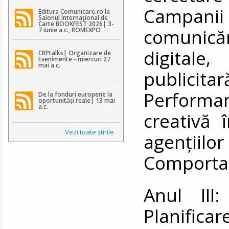
Campanii
Editura Comunicare.ro la
Salonul Internațional de
Carte BOOKFEST 2026| 3-
comunică
7 iunie a.c., ROMEXPO
digit
CRPtalks| Organizare de
Evenimente - miercuri 27
mai a.c.
publicita
Performan
De la fonduri europene la
oportunități reale| 13 mai
a.c.
creativă 
Vezi toate ştirile
agenţi
Comporta
Anul III
Planifica