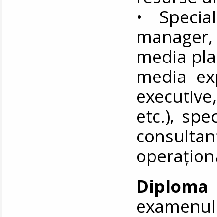
• Special
manager, 
media pla
media exp
executive
etc.), spe
consultan
operațion
Diploma
examenulu