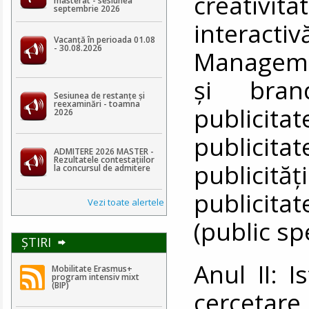
creati
masterat - sesiunea
septembrie 2026
interac
Vacanță în perioada 01.08
- 30.08.2026
Manageme
și bran
Sesiunea de restanțe și
reexaminări - toamna
publicita
2026
publici
ADMITERE 2026 MASTER -
Rezultatele contestaţiilor
publici
la concursul de admitere
publicita
Vezi toate alertele
(public sp
ŞTIRI
Anul II: 
Mobilitate Erasmus+
program intensiv mixt
(BIP)
cercetar