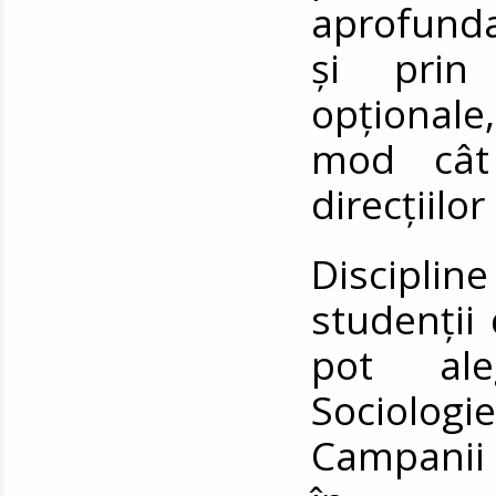
aprofunda
și prin 
opţionale
mod cât
direcţiilo
Discipli
studenții 
pot aleg
Sociologi
Campanii 