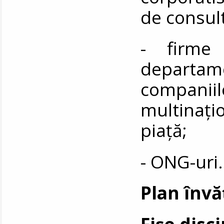
de consul
- firme 
departa
compan
multinați
piață;
- ONG-uri.
Plan înv
Fișe disc