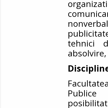
organizati
comunic
nonve
publicita
tehnici 
absolvire,
Disciplin
Facultat
Publice 
posibili