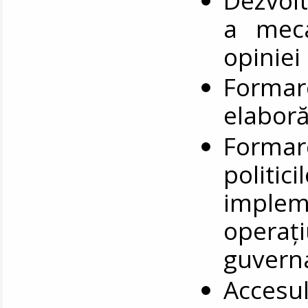
a meca
opiniei
Formar
elaborăr
Formar
politic
imple
opera
guvern
Accesu