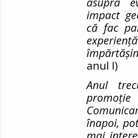
asupra e
impact geo
că fac pa
experie
împărtăș
anul I)
Anul tre
promoție
Comunicare
înapoi, po
mai inter