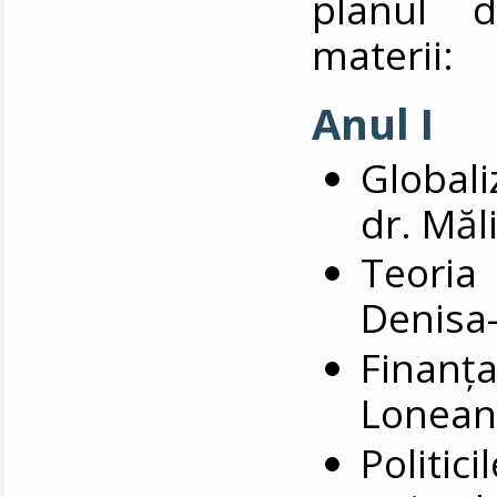
planul d
materii:
Anul I
Globali
dr. Măl
Teoria
Denisa
Finanț
Lonean
Politi