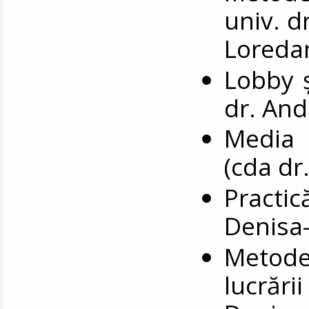
univ. d
Loredan
Lobby ș
dr. An
Media 
(cda dr
Practic
Denisa
Metode
lucrări