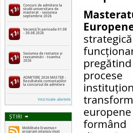
Concurs de admitere la
studii universitare de
Masterat
masterat - sesiunea
septembrie 2026
Europen
Vacanță în perioada 01.08
- 30.08.2026
strategi
funcțion
Sesiunea de restanțe și
reexaminări - toamna
pregătind 
2026
procese
ADMITERE 2026 MASTER -
Rezultatele contestaţiilor
instituți
la concursul de admitere
transform
Vezi toate alertele
europene 
ŞTIRI
formând l
Mobilitate Erasmus+
program intensiv mixt