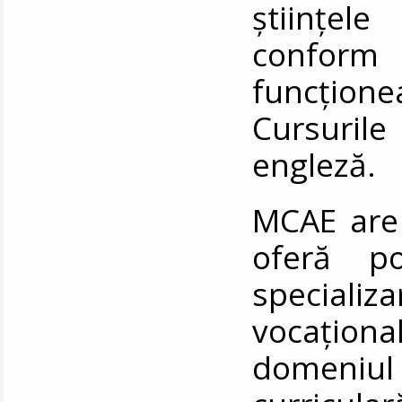
științele
conform 
funcțione
Cursuril
engleză.
MCAE are 
oferă po
speciali
vocațion
domeniu