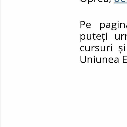
Pe pagi
puteți ur
cursuri ș
Uniunea 