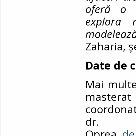
oferă o 
explora 
modeleaz
Zaharia, 
Date de 
Mai multe 
mastera
coordonat
dr. 
Oprea,
de