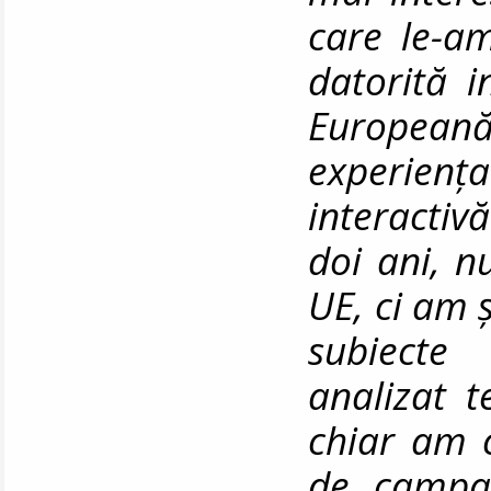
care le-a
datorită 
European
experienț
interactiv
doi ani, 
UE, ci am 
subiecte
analizat t
chiar am c
de campan