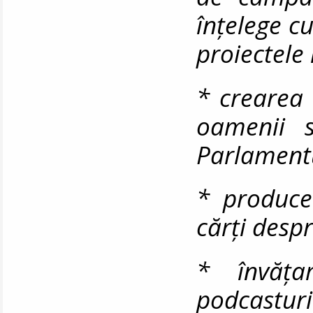
înțelege c
proiectele
* crearea 
oamenii s
Parlament
* produce
cărți desp
* învăța
podcasturi