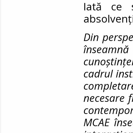
Iată ce 
absolvenț
Din perspe
înseamnă
cunoștințe
cadrul inst
completa
necesare f
contempo
MCAE înse