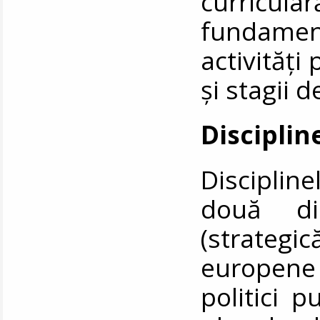
curricu
fundame
activități 
și stagii d
Disciplin
Discipline
două dir
(strategi
europen
politici p