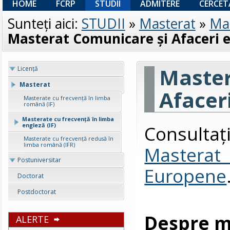
HOME
FCRP
STUDII
ADMITERE
CERCET
Sunteţi aici:
STUDII
»
Masterat
»
Mas
Masterat Comunicare și Afaceri 
Master
Licenţă
Masterat
Afacer
Masterate cu frecvență în limba
română (IF)
Masterate cu frecvență în limba
Consult
engleză (IF)
Masterate cu frecvență redusă în
limba română (IFR)
Masterat
Postuniversitar
Europene
Doctorat
Postdoctorat
Despre m
ALERTE