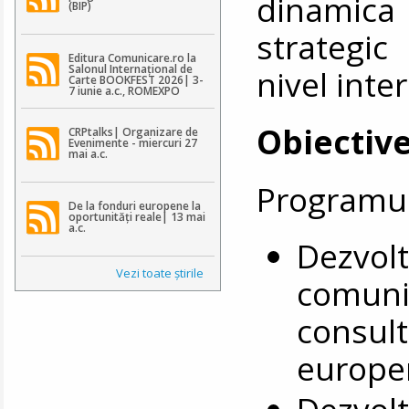
dinamica 
(BIP)
strategic
Editura Comunicare.ro la
Salonul Internațional de
nivel inte
Carte BOOKFEST 2026| 3-
7 iunie a.c., ROMEXPO
Obiective
CRPtalks| Organizare de
Evenimente - miercuri 27
mai a.c.
Programul
De la fonduri europene la
oportunități reale| 13 mai
a.c.
Dezvo
Vezi toate ştirile
comuni
consul
europe
Dezvolt