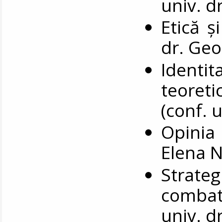
univ. d
Etică ș
dr. Geo
Identi
teoret
(conf. 
Opinia 
Elena 
Stra
combat
univ. d