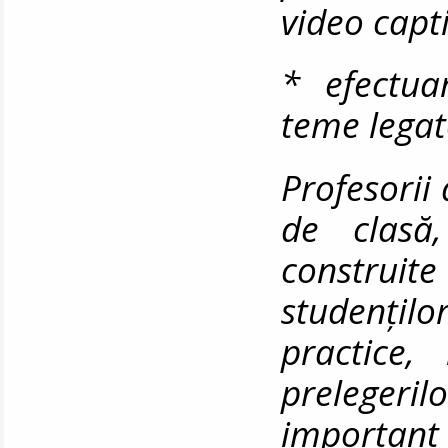
video capt
* efectua
teme legat
Profesorii
de clasă
construi
studențil
practice,
prelegeril
importa