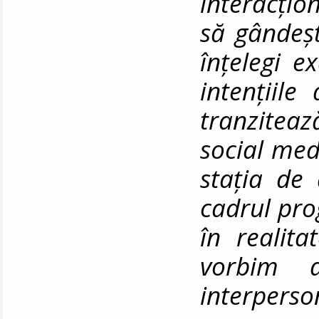
interacțio
să gândești
înțelegi e
intențiile
tranzitează
social med
stația de 
cadrul pro
în realita
vorbim d
interperso