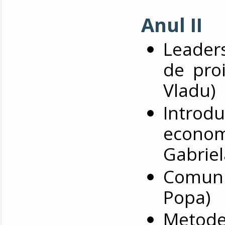
Anul II
Leader
de proi
Vladu)
Intr
econom
Gabriel
Comuni
Popa)
Metode 