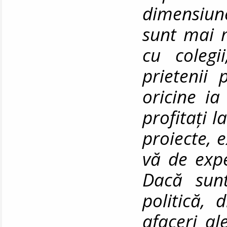
dimensiune
sunt mai m
cu colegi
prietenii
oricine ia
profitați 
proiecte, e
vă de expe
Dacă sunt
politică, 
afaceri al