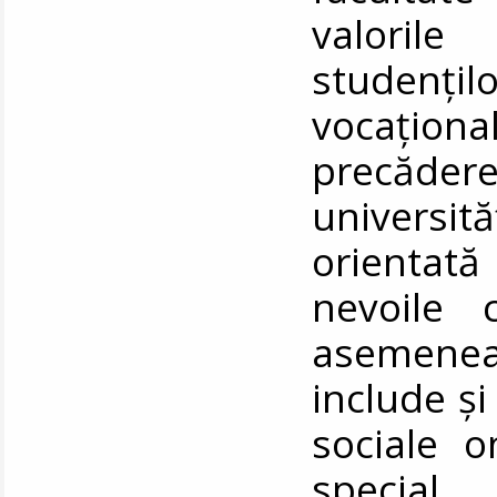
valorile 
studenți
vocaționa
precăder
universită
orientată
nevoile 
asemenea,
include și
sociale on
special 