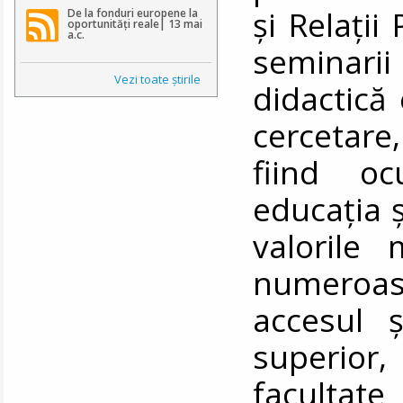
și Relații
De la fonduri europene la
oportunități reale| 13 mai
a.c.
seminari
Vezi toate ştirile
didactică
cercetare
fiind o
educația ș
valorile 
numeroas
accesul ș
superior,
facultat