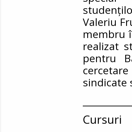
studențilo
Valeriu F
membru în
realizat s
pentru Ba
cercetare
sindicate
__________
Cursuri