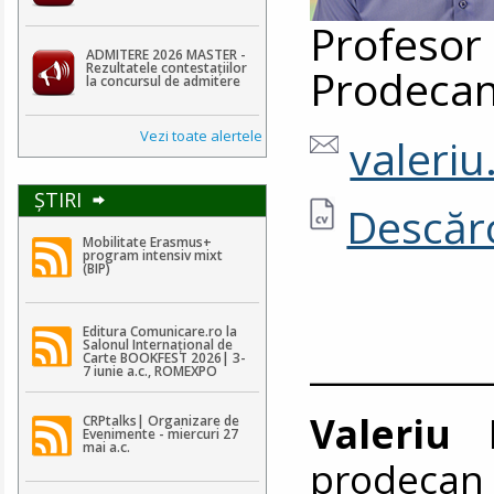
Profesor 
ADMITERE 2026 MASTER -
Rezultatele contestaţiilor
Prodeca
la concursul de admitere
Vezi toate alertele
valeri
ŞTIRI
Descărc
Mobilitate Erasmus+
program intensiv mixt
(BIP)
Editura Comunicare.ro la
Salonul Internațional de
__________
Carte BOOKFEST 2026| 3-
7 iunie a.c., ROMEXPO
Valeriu 
CRPtalks| Organizare de
Evenimente - miercuri 27
mai a.c.
prodecan 