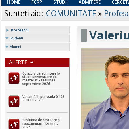
HOME
FCRP
STUDII
ADMITERE
CERCET
Sunteţi aici:
COMUNITATE
»
Profeso
Valeri
Profesori
Studenţi
Alumni
ALERTE
Concurs de admitere la
studii universitare de
masterat - sesiunea
septembrie 2026
Vacanță în perioada 01.08
- 30.08.2026
Sesiunea de restanțe și
reexaminări - toamna
2026