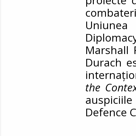
proiecte d
combateri
Uniunea
Diploma
Marshall 
Durach es
internați
the Conte
auspicii
Defence C
__________