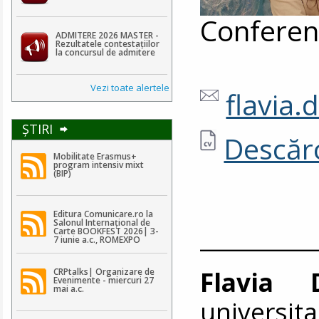
Conferenț
ADMITERE 2026 MASTER -
Rezultatele contestaţiilor
la concursul de admitere
Vezi toate alertele
flavia
ŞTIRI
Descărc
Mobilitate Erasmus+
program intensiv mixt
(BIP)
Editura Comunicare.ro la
Salonul Internațional de
__________
Carte BOOKFEST 2026| 3-
7 iunie a.c., ROMEXPO
Flavia 
CRPtalks| Organizare de
Evenimente - miercuri 27
mai a.c.
universi