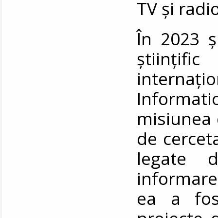
TV și radio
În 2023 ș
științif
interna
Informati
misiunea d
de cerceta
legate 
informare 
ea a fos