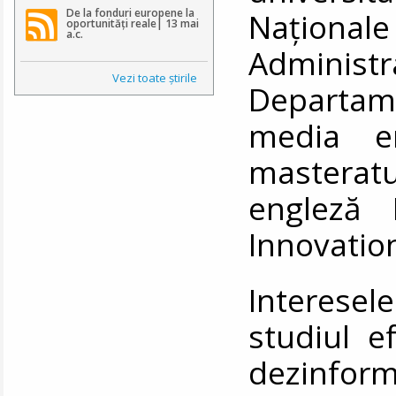
Naționa
De la fonduri europene la
oportunități reale| 13 mai
a.c.
Administr
Vezi toate ştirile
Departame
media em
masterat
engleză 
Innovatio
Interese
studiul e
dezinfor