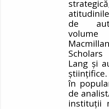
strategică
atitudinil
de autoa
volume 
Macmill
Scholars 
Lang și a
științific
în popular
de analist
instituții