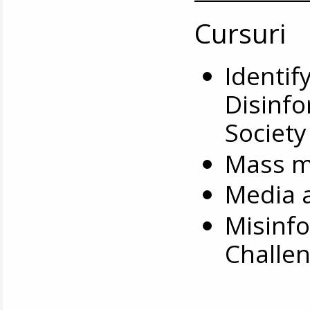
Cursuri
Identif
Disinfo
Society 
Mass me
Media 
Misinfo
Challen