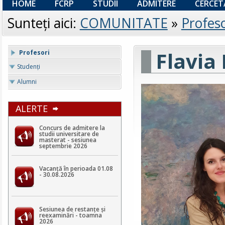
HOME
FCRP
STUDII
ADMITERE
CERCET
Sunteţi aici:
COMUNITATE
»
Profeso
Flavia
Profesori
Studenţi
Alumni
ALERTE
Concurs de admitere la
studii universitare de
masterat - sesiunea
septembrie 2026
Vacanță în perioada 01.08
- 30.08.2026
Sesiunea de restanțe și
reexaminări - toamna
2026