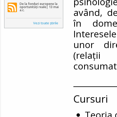
psihologi
De la fonduri europene la
oportunități reale| 13 mai
având, de
a.c.
în domen
Vezi toate ştirile
Interesel
unor dir
(relaţii
consumato
__________
Cursuri
Teoria 