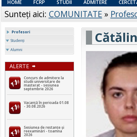
HOME
FCRP
STUDII
ADMITERE
CERCET
Sunteţi aici:
COMUNITATE
»
Profeso
Cătălin
Profesori
Studenţi
Alumni
ALERTE
Concurs de admitere la
studii universitare de
masterat - sesiunea
septembrie 2026
Vacanță în perioada 01.08
- 30.08.2026
Sesiunea de restanțe și
reexaminări - toamna
2026