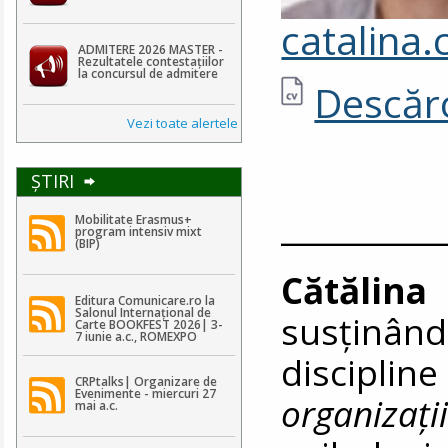
catalina
ADMITERE 2026 MASTER -
Rezultatele contestaţiilor
la concursul de admitere
Descărc
Vezi toate alertele
ŞTIRI
__________
Mobilitate Erasmus+
program intensiv mixt
(BIP)
Cătălina
Editura Comunicare.ro la
Salonul Internațional de
susţinând
Carte BOOKFEST 2026| 3-
7 iunie a.c., ROMEXPO
discipli
CRPtalks| Organizare de
Evenimente - miercuri 27
organizaţii
mai a.c.