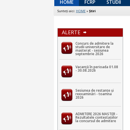
HOME
FCRP
STUDII
Sunteţi aici:
HOME
»
Ştiri
ALERTE
Concurs de admitere la
studii universitare de
masterat - sesiunea
septembrie 2026
Vacanță în perioada 01.08
- 30.08.2026
Sesiunea de restanțe și
reexaminări - toamna
2026
ADMITERE 2026 MASTER -
Rezultatele contestaţiilor
la concursul de admitere