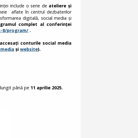
nței include o serie de
ateliere și
ie aflate în centrul dezbaterilor
sformarea digitală, social media și
ogramul complet al conferinței
s-8/program/
.
 accesați conturile social media
 media
și
website
).
relungit până pe
11 aprilie 2025.