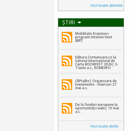
Vezi toate alertele
ŞTIRI
Mobilitate Erasmus+
program intensiv mixt
(BIP)
Editura Comunicare.ro la
Salonul Internațional de
Carte BOOKFEST 2026| 3-
7 iunie a.c., ROMEXPO
CRPtalks| Organizare de
Evenimente - miercuri 27
mai a.c.
De la fonduri europene la
oportunități reale| 13 mai
a.c.
Vezi toate ştirile