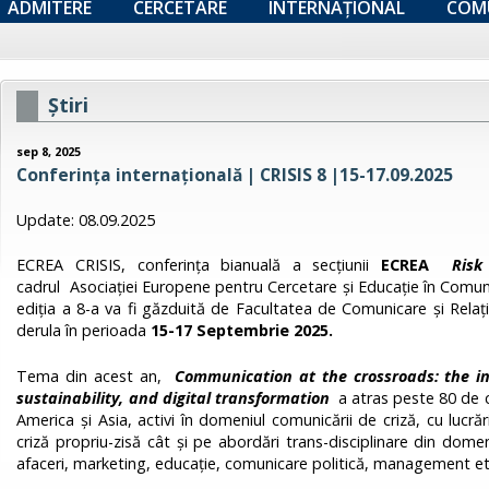
ADMITERE
CERCETARE
INTERNAȚIONAL
COM
Ştiri
sep 8, 2025
Conferința internațională | CRISIS 8 |15-17.09.2025
Update: 08.09.2025
ECREA CRISIS, conferința bianuală a secțiunii
ECREA
Risk
cadrul Asociației Europene pentru Cercetare și Educație în Comun
ediția a 8-a va fi găzduită de Facultatea de Comunicare și Relați
derula în perioada
15-17 Septembrie 2025.
Tema din acest an,
Communication at the crossroads: the in
sustainability, and digital transformation
a atras peste 80 de ce
America și Asia, activi în domeniul comunicării de criză, cu lucr
criză propriu-zisă cât și pe abordări trans-disciplinare din domeni
afaceri, marketing, educație, comunicare politică, management et