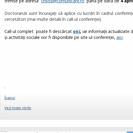
trimise pe adresa
crisis8@comunicare.ro
până pe data de
4 apri
Doctoranzii sunt încurajați să aplice cu lucrări în cadrul conferinț
cercetători (mai multe detalii în call-ul conferinței).
Call-ul complet poate fi descărcat
aici
,
iar informații actualizate
și activități sociale vor fi disponibile pe site-ul conferinței,
aici
.
.
Înapoi
Vezi toate ştirile