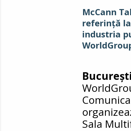
McCann Tal
referință la
industria p
WorldGroup
București
WorldGrou
Comunicare
organizea
Sala Mult