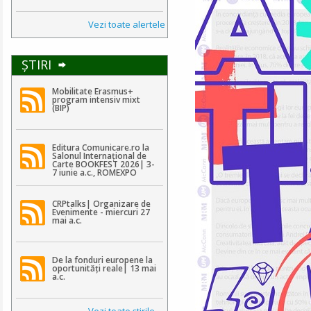
Vezi toate alertele
ŞTIRI
Mobilitate Erasmus+
program intensiv mixt
(BIP)
Editura Comunicare.ro la
Salonul Internațional de
Carte BOOKFEST 2026| 3-
7 iunie a.c., ROMEXPO
CRPtalks| Organizare de
Evenimente - miercuri 27
mai a.c.
De la fonduri europene la
oportunități reale| 13 mai
a.c.
Vezi toate ştirile