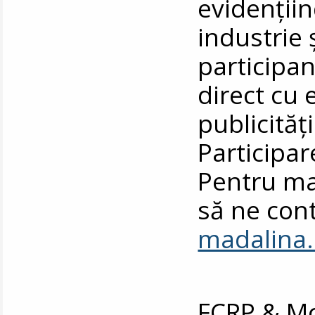
evidenții
industrie 
participan
direct cu 
publicități
Participar
Pentru ma
să ne cont
madalina
FCRP & M