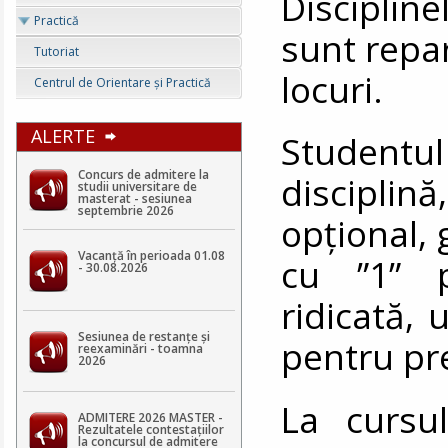
Discipline
Practică
sunt repa
Tutoriat
locuri.
Centrul de Orientare şi Practică
ALERTE
Studentul
Concurs de admitere la
disciplin
studii universitare de
masterat - sesiunea
septembrie 2026
opțional, 
Vacanță în perioada 01.08
cu ”1” p
- 30.08.2026
ridicată, 
Sesiunea de restanțe și
pentru pr
reexaminări - toamna
2026
La cursu
ADMITERE 2026 MASTER -
Rezultatele contestaţiilor
la concursul de admitere