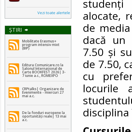
studenți
alocate, r
Vezi toate alertele
de media 
ŞTIRI
dacă un 
Mobilitate Erasmus+
program intensiv mixt
7.50 și s
(BIP)
de 7.50, c
Editura Comunicare.ro la
Salonul Internațional de
cu prefe
Carte BOOKFEST 2026| 3-
7 iunie a.c., ROMEXPO
locurile 
CRPtalks| Organizare de
Evenimente - miercuri 27
studentul
mai a.c.
disciplina
De la fonduri europene la
oportunități reale| 13 mai
a.c.
Cursurile