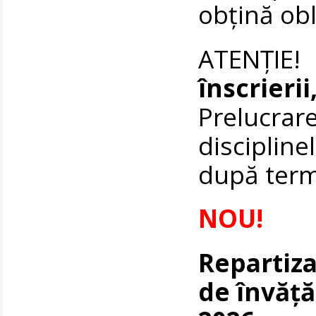
obțină obl
ATENȚIE
înscrier
Prelucrare
disciplin
după term
NOU!
Repartiza
de învăță