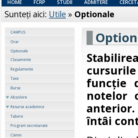
HOME
FCRP
STUDII
ADMITERE
CERCET
Sunteţi aici:
Utile
»
Optionale
Option
CAMPUS
Orar
Optionale
Stabilire
Clasamente
cursuril
Regulamente
funcție 
Taxe
Burse
notelor 
Absolvire
anterior
Resurse academice
întâi co
Tabere
Program secretariate
Cămin