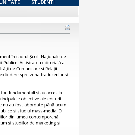
UNITATE
STUDENTI
ent în cadrul Şcolii Naţionale de
i Publice. Activitatea editorială a
tăţii de Comunicare şi Relaţii
 extindere spre zona traducerilor şi
autori fundamentali şi au acces la
incipalele obiective ale editurii
are nu au fost abordate până acum
 publice şi studiul mass-media. O
uţiilor din lumea contemporană,
recum şi studiilor de marketing şi