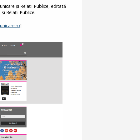
are şi Relaţii Publice, editată
i Relaţii Publice.
municare.ro
]