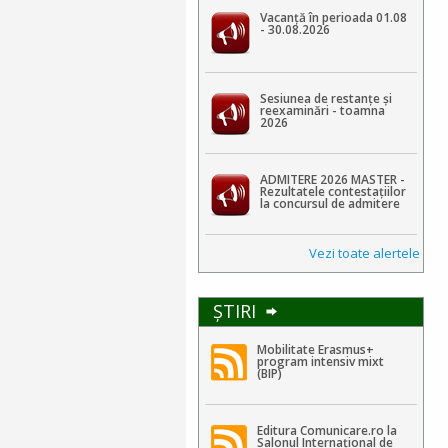
Vacanță în perioada 01.08
- 30.08.2026
Sesiunea de restanțe și
reexaminări - toamna
2026
ADMITERE 2026 MASTER -
Rezultatele contestaţiilor
la concursul de admitere
Vezi toate alertele
ŞTIRI
Mobilitate Erasmus+
program intensiv mixt
(BIP)
Editura Comunicare.ro la
Salonul Internațional de