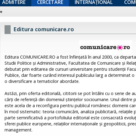
ADMITERE
CERCETARE
INTERNAȚIONAL
COM
ro
Editura comunicare.ro
Editura COMUNICARE.RO a fost înfiinţată în anul 2000, ca departam
Studii Politice şi Administrative, Facultatea de Comunicare şi Relaţi
debutat prin editarea de cursuri universitare pentru studenţii Facul
Publice, dar foarte curând interesul publicului larg a determinat o
o diversificare a tematicilor abordate.
Astăzi, prin oferta editorială, cititorii se pot întâlni cu o serie de 
cărţi de referinţă din domeniul ştiinţelor socioumane. Unul dintre pr
este acela de a reconfigura pentru publicul românesc domenii c
în mod sistematic: teoria comunicării, analiza publicitară, relaţiile
parte semnificativă a portofoliului editorial este consacrată ​evol
sferei publice europene​, ​relaţiilor internaţionale şi geopoliticii, p
management.