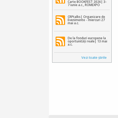
Carte BOOKFEST 2026| 3-
7 iunie a.c., ROMEXPO
CRPtalks| Organizare de
Evenimente - miercuri 27
mai a.c.
De la fonduri europene la
oportunități reale| 13 mai
a.c.
Vezi toate ştirile