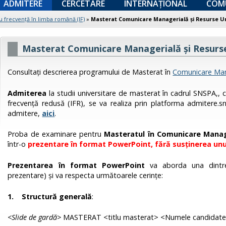
ADMITERE
CERCETARE
INTERNAȚIONAL
COM
u frecvență în limba română (IF)
»
Masterat Comunicare Managerială și Resurse 
Masterat Comunicare Managerială și Resur
Consultaţi descrierea programului de Masterat în
Comunicare Man
Admiterea
la studii universitare de masterat în cadrul SNSPA,, cu
frecvență redusă (IFR), se va realiza prin platforma admitere.s
admitere,
aici
.
Proba de examinare pentru
Masteratul în Comunicare Manag
într-o
prezentare în format PowerPoint, fără susținerea unui
Prezentarea în format PowerPoint
va aborda una dintre
prezentare) şi va respecta următoarele cerinţe:
1. Structură generală
:
<Slide de gardă>
MASTERAT <titlu masterat> <Numele candidatei/u