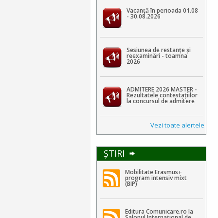
Vacanță în perioada 01.08
- 30.08.2026
Sesiunea de restanțe și
reexaminări - toamna
2026
ADMITERE 2026 MASTER -
Rezultatele contestaţiilor
la concursul de admitere
Vezi toate alertele
ŞTIRI
Mobilitate Erasmus+
program intensiv mixt
(BIP)
Editura Comunicare.ro la
Salonul Internațional de