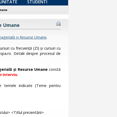
UNITATE
STUDENTI
Umane
se Umane
agerială și Resurse Umane
.
rsuri cu frecvență (ZI) și cursuri cu
nspa.ro. Detalii despre procesul de
erială și Resurse Umane
constă
 interviu
.
 temele indicate (Teme pentru
lui> <Titlul prezentării>