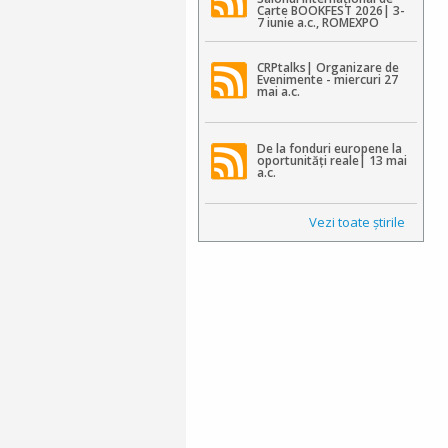
Carte BOOKFEST 2026| 3-
7 iunie a.c., ROMEXPO
CRPtalks| Organizare de
Evenimente - miercuri 27
mai a.c.
De la fonduri europene la
oportunități reale| 13 mai
a.c.
Vezi toate ştirile