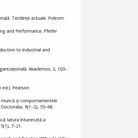
rială. Tendințe actuale. Polirom.
ning and Performance. Pfeifer
oduction to Industrial and
rganizațională. Akademos, 3, 103–
h ed.). Pearson.
ul de muncă și comportamentele
a Doctoralia, 9(1–2), 55–68.
că: latura întunecată a
5(1), 7–21.