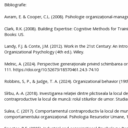
Bibliografie:
Avram, E. & Cooper, C.L. (2008). Psihologie organizațional-manage
Clark, R.K. (2008). Building Expertise: Cognitive Methods for Trai
Books: US.
Landy, F.J. & Conte, J.M. (2012). Work in the 21st Century: An Intr
Organizational Psychology (4th ed.). Wiley.
Melnic, A. (2024). Perspective generaționale privind schimbarea o
111. https://doi.org/10.52673/18570461.24.3-74.10
Robbins, S, P., & Judge, T. A. (2024). Organizational behavior (19t
Sîrbu, A.-A. (2018). Investigarea relației dintre plictiseala la loc
contraproductive la locul de muncă: rolul stilurilor de umor. Studi
Sulea, C. (2017). Comportamentul contraproductiv la locul de mun
comportamentului organizațional. Psihologia Resurselor Umane, 1