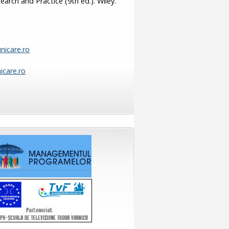
earch and Practice (9th ed.). Wiley.
icare.ro
care.ro