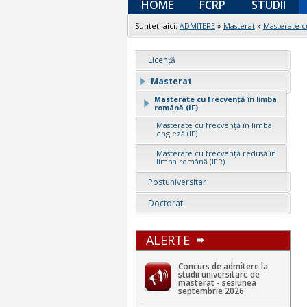
HOME
FCRP
STUDII
Sunteţi aici:
ADMITERE
»
Masterat
»
Masterate c
Licenţă
Masterat
Masterate cu frecvență în limba
română (IF)
Masterate cu frecvență în limba
engleză (IF)
Masterate cu frecvență redusă în
limba română (IFR)
Postuniversitar
Doctorat
ALERTE
Concurs de admitere la
studii universitare de
masterat - sesiunea
septembrie 2026