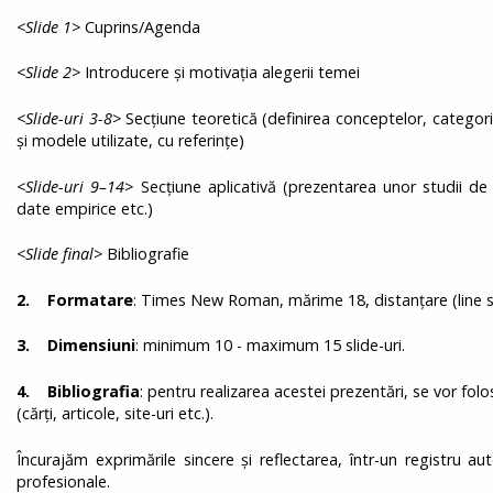
<Slide 1>
Cuprins/Agenda
<Slide 2>
Introducere și motivația alegerii temei
<Slide-uri 3-8>
Secțiune teoretică (definirea conceptelor, categoris
și modele utilizate, cu referințe)
<Slide-uri 9–14>
Secțiune aplicativă (prezentarea unor studii de
date empirice etc.)
<Slide final>
Bibliografie
2. Formatare
: Times New Roman, mărime 18, distanţare (line sp
3. Dimensiuni
: minimum 10 - maximum 15 slide-uri.
4. Bibliografia
: pentru realizarea acestei prezentări, se vor fo
(cărţi, articole, site-uri etc.).
Încurajăm exprimările sincere și reflectarea, într-un registru au
profesionale.