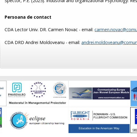
Spector, P.E. (2025). Industrial and organizational Psychology: Res
Persoana de contact
CDA Lector Univ. DR. Carmen Novac - email:
carmen.novac@comun
CDA DRD Andrei Moldoveanu - email:
andrei.moldoveanu@comuni