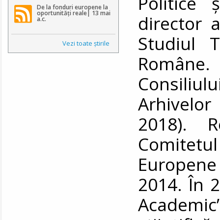
Politice 
De la fonduri europene la
oportunități reale| 13 mai
director a
a.c.
Studiul T
Vezi toate ştirile
Române. 
Consiliul
Arhivelor
2018). R
Comitetu
Europene 
2014. În 
Academic”