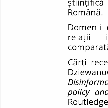
științif
Română.
Domenii d
relații 
comparată
Cărți rec
Dziewan
Disinforma
policy an
Routledg