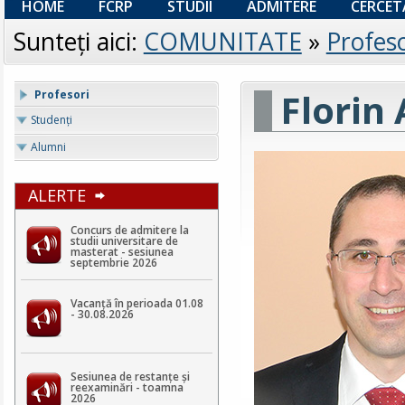
HOME
FCRP
STUDII
ADMITERE
CERCET
Sunteţi aici:
COMUNITATE
»
Profeso
Florin
Profesori
Studenţi
Alumni
ALERTE
Concurs de admitere la
studii universitare de
masterat - sesiunea
septembrie 2026
Vacanță în perioada 01.08
- 30.08.2026
Sesiunea de restanțe și
reexaminări - toamna
2026