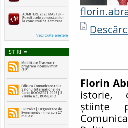
florin.a
ADMITERE 2026 MASTER -
Rezultatele contestaţiilor
la concursul de admitere
Descărca
Vezi toate alertele
ŞTIRI
__________
Mobilitate Erasmus+
program intensiv mixt
(BIP)
Florin A
Editura Comunicare.ro la
Salonul Internațional de
istorie, 
Carte BOOKFEST 2026| 3-
7 iunie a.c., ROMEXPO
științe 
CRPtalks| Organizare de
Evenimente - miercuri 27
Comunicar
mai a.c.