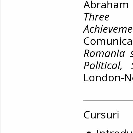
Abraham 
Three D
Achievem
Comunicar
Romania s
Political
London-Ne
__________
Cursuri
Introduc