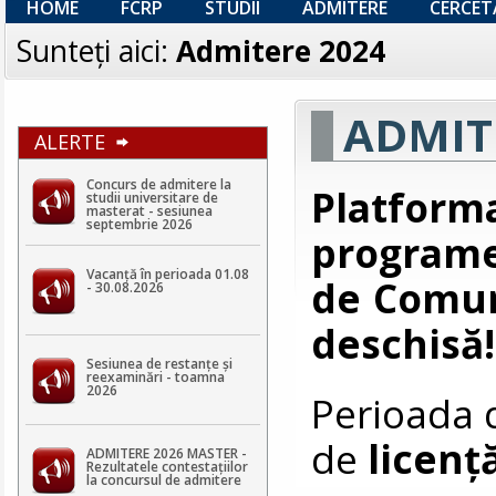
HOME
FCRP
STUDII
ADMITERE
CERCET
Sunteţi aici:
Admitere 2024
ADMIT
ALERTE
Concurs de admitere la
Platform
studii universitare de
masterat - sesiunea
septembrie 2026
programe
Vacanță în perioada 01.08
de Comuni
- 30.08.2026
deschisă!
Sesiunea de restanțe și
reexaminări - toamna
2026
Perioada d
de
licenț
ADMITERE 2026 MASTER -
Rezultatele contestaţiilor
la concursul de admitere