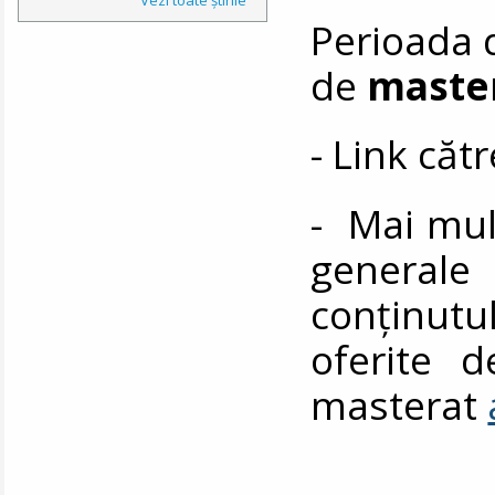
Perioada d
de
master
- Link căt
- Mai mult
general
conținutul
oferite 
masterat