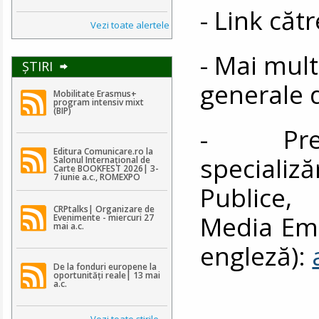
- Link căt
Vezi toate alertele
- Mai mult
ŞTIRI
generale 
Mobilitate Erasmus+
program intensiv mixt
(BIP)
- Prez
Editura Comunicare.ro la
speciali
Salonul Internațional de
Carte BOOKFEST 2026| 3-
7 iunie a.c., ROMEXPO
Publice,
CRPtalks| Organizare de
Media Eme
Evenimente - miercuri 27
mai a.c.
engleză):
De la fonduri europene la
oportunități reale| 13 mai
a.c.
Vezi toate ştirile