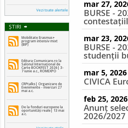
mar 27, 202
BURSE - 202
Vezi toate alertele
contestații
ŞTIRI
mar 23, 202
Mobilitate Erasmus+
program intensiv mixt
BURSE - 202
(BIP)
studenții b
Editura Comunicare.ro la
Salonul Internațional de
Carte BOOKFEST 2026| 3-
mar 5, 2026
7 iunie a.c., ROMEXPO
CIVICA Eu
CRPtalks| Organizare de
Evenimente - miercuri 27
mai a.c.
feb 25, 2026
Anunț sele
De la fonduri europene la
oportunități reale| 13 mai
2026/2027
a.c.
Vezi toate ştirile