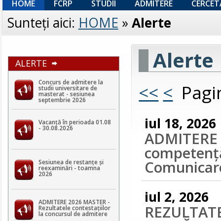
HOME
FCRP
STUDII
ADMITERE
CERCET
Sunteţi aici:
HOME
»
Alerte
Alerte
ALERTE
Concurs de admitere la
<<
<
Pagin
studii universitare de
masterat - sesiunea
septembrie 2026
iul 18, 2026
Vacanță în perioada 01.08
- 30.08.2026
ADMITERE 2
competență
Comunicare
Sesiunea de restanțe și
reexaminări - toamna
2026
iul 2, 2026
ADMITERE 2026 MASTER -
REZULTATE
Rezultatele contestaţiilor
la concursul de admitere