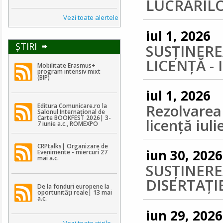
LUCRĂRILO
Vezi toate alertele
iul 1, 2026
ŞTIRI
SUSȚINEREA
LICENȚĂ - 
Mobilitate Erasmus+
program intensiv mixt
(BIP)
iul 1, 2026
Rezolvarea 
Editura Comunicare.ro la
Salonul Internațional de
Carte BOOKFEST 2026| 3-
licenţă iul
7 iunie a.c., ROMEXPO
CRPtalks| Organizare de
iun 30, 2026
Evenimente - miercuri 27
mai a.c.
SUSȚINEREA
DISERTAŢIE
De la fonduri europene la
oportunități reale| 13 mai
a.c.
iun 29, 2026
Vezi toate ştirile