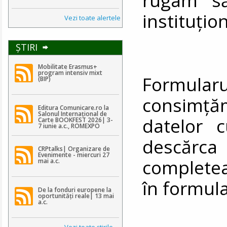
instituțio
Vezi toate alertele
ŞTIRI
Mobilitate Erasmus+
program intensiv mixt
Formularul
(BIP)
consimț
Editura Comunicare.ro la
Salonul Internațional de
datelor 
Carte BOOKFEST 2026| 3-
7 iunie a.c., ROMEXPO
descă
CRPtalks| Organizare de
Evenimente - miercuri 27
completea
mai a.c.
în formula
De la fonduri europene la
oportunități reale| 13 mai
a.c.
Vezi toate ştirile