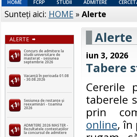
HOME
FCRP
STUDII
ADMITERE
CERCET
Sunteţi aici:
HOME
»
Alerte
Alerte
ALERTE
Concurs de admitere la
iun 3, 2026
studii universitare de
masterat - sesiunea
septembrie 2026
Tabere s
Vacanță în perioada 01.08
- 30.08.2026
Cererile 
taberele s
Sesiunea de restanțe și
reexaminări - toamna
prin co
2026
online
, î
ADMITERE 2026 MASTER -
Rezultatele contestaţiilor
rugam să
la concursul de admitere