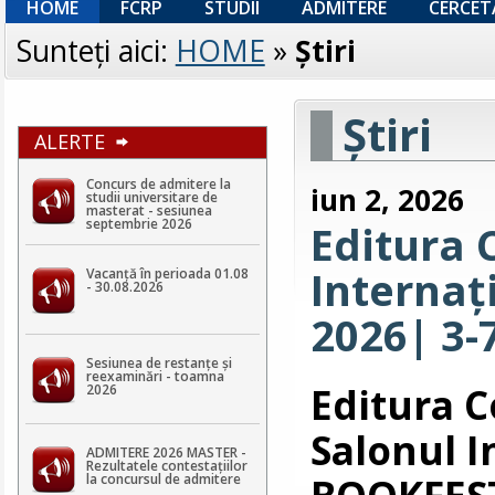
HOME
FCRP
STUDII
ADMITERE
CERCET
Sunteţi aici:
HOME
»
Ştiri
Ştiri
ALERTE
Concurs de admitere la
iun 2, 2026
studii universitare de
masterat - sesiunea
septembrie 2026
Editura 
Internaț
Vacanță în perioada 01.08
- 30.08.2026
2026| 3-
Sesiunea de restanțe și
reexaminări - toamna
Editura 
2026
Salonul I
ADMITERE 2026 MASTER -
Rezultatele contestaţiilor
BOOKFEST
la concursul de admitere