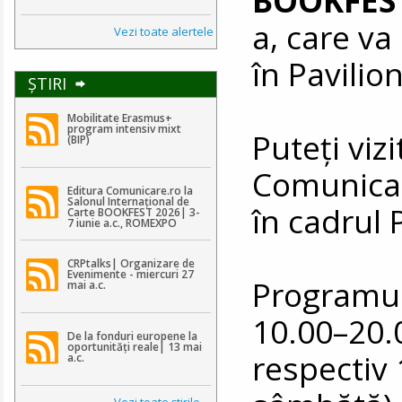
a, care va
Vezi toate alertele
în Pavili
ŞTIRI
Mobilitate Erasmus+
program intensiv mixt
Puteţi vizi
(BIP)
Comunicar
Editura Comunicare.ro la
Salonul Internațional de
în cadrul 
Carte BOOKFEST 2026| 3-
7 iunie a.c., ROMEXPO
CRPtalks| Organizare de
Evenimente - miercuri 27
Programul 
mai a.c.
10.00–20.0
De la fonduri europene la
oportunități reale| 13 mai
respectiv 
a.c.
Vezi toate ştirile