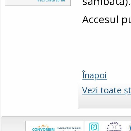
sâmbătă).
Accesul pu
Înapoi
Vezi toate şt