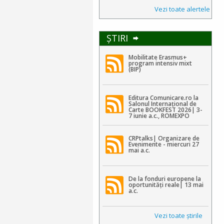
Vezi toate alertele
ŞTIRI
Mobilitate Erasmus+
program intensiv mixt
(BIP)
Editura Comunicare.ro la
Salonul Internațional de
Carte BOOKFEST 2026| 3-
7 iunie a.c., ROMEXPO
CRPtalks| Organizare de
Evenimente - miercuri 27
mai a.c.
De la fonduri europene la
oportunități reale| 13 mai
a.c.
Vezi toate ştirile