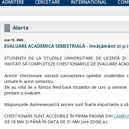
ADMITERE
CERCETARE
INTERNAȚIONAL
COM
Alerte
mai 13, 2026
EVALUARE ACADEMICĂ SEMESTRIALĂ - învățământ zi și if
STUDENȚII DE LA STUDIILE UNIVERSITARE DE LICENȚĂ ȘI 
INVITAȚI SĂ COMPLETEZE CHESTIONARELE DE EVALUARE ACAD
Aceste chestionare vizează cunoașterea opiniilor studenților cu 
urmate în acest semestru.
Ele au rolul de a furniza feed-back titularilor de curs și semina
predare și evaluare.
Răspunsurile dumneavoastră sincere sunt foarte importante și vă
CHESTIONARE SUNT ACCESIBILE ÎN PRIMA PAGINĂ DIN
CAMPUS
DE 18 MAI ȘI PÂNĂ ÎN DATA DE 31 MAI (ora 20:00) a.c.