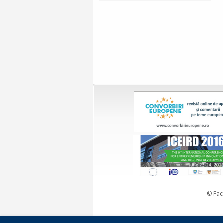
© Fac