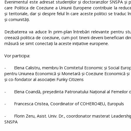
Evenimentul este adresat studenților și doctoranzilor SNSPA și 
care Politica de Coeziune a Uniunii Europene contribuie la reduc
și teritoriale, dar și despre felul în care aceste politici se traduc 
și comunități.
Dezbaterea va aduce în prim-plan întrebări relevante pentru stud
creează politica de coeziune, cum pot tinerii deveni beneficiari direc
măsură se simt conectați la aceste inițiative europene.
Vor participa:
- Elena Calistru, membru în Comitetul Economic și Social Europe
pentru Uniunea Economică și Monetară și Coeziune Economică și S
şi co-fondator al asociaţiei Funky Citizens
- Elena Coandă, președinta Patronatului Național al Femeilor 
- Francesca Cristea, Coordinator of COHERO4EU, Europuls
- Florin Zeru, Asist. Univ. Dr., coordonator masterat Leadership
SNSPA