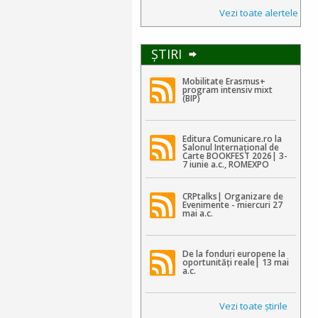
Vezi toate alertele
ŞTIRI
Mobilitate Erasmus+
program intensiv mixt
(BIP)
Editura Comunicare.ro la
Salonul Internațional de
Carte BOOKFEST 2026| 3-
7 iunie a.c., ROMEXPO
CRPtalks| Organizare de
Evenimente - miercuri 27
mai a.c.
De la fonduri europene la
oportunități reale| 13 mai
a.c.
Vezi toate ştirile