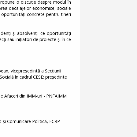
propune o discuție despre modul în
erea decalajelor economice, sociale
în oportunități concrete pentru tineri
enți și absolvenți: ce oportunități
ți sau inițiatori de proiecte și în ce
an, vicepreședintă a Secțiunii
ocială în cadrul CESE; preşedinte
de Afaceri din IMM-uri - PNFAIMM
 și Comunicare Politică, FCRP-