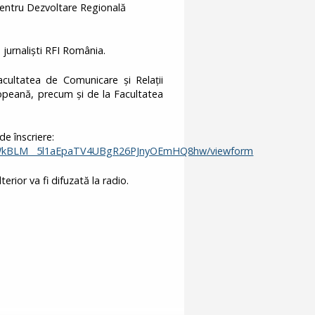
entru Dezvoltare Regională
jurnaliști RFI România.
acultatea de Comunicare și Relații
ropeană, precum și de la Facultatea
de înscriere:
TWkBLM__5l1aEpaTV4UBgR26PJnyOEmHQ8hw/viewform
rior va fi difuzată la radio.