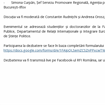
- Simona Curpăn, Șef Serviciu Promovare Regională, Agenția p
București-Ilfov
Discuția va fi moderată de Constantin Rudnițchi și Andreea Orosz, 
Evenimentul se adresează studenților și doctoranzilor de la F
Publice, Departamentul de Relații Internaționale și Integrare Eu
de Științe Politice.
Participarea la dezbatere se face în baza completării formularului 
https://docs.google.com/forms/d/e/1FAIpQLSemZCSZnPPxcw
Dezbaterea va fi transmisă live pe Facebook-ul RFI România, iar ulte