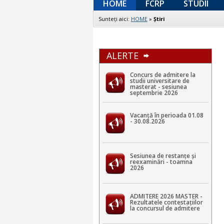
HOME
FCRP
STUDII
Sunteţi aici:
HOME
»
Ştiri
ALERTE
Concurs de admitere la
studii universitare de
masterat - sesiunea
septembrie 2026
Vacanță în perioada 01.08
- 30.08.2026
Sesiunea de restanțe și
reexaminări - toamna
2026
ADMITERE 2026 MASTER -
Rezultatele contestaţiilor
la concursul de admitere