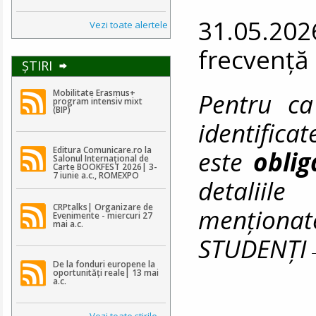
31.05.202
Vezi toate alertele
frecvență
ŞTIRI
Pentru ca
Mobilitate Erasmus+
program intensiv mixt
(BIP)
identifica
Editura Comunicare.ro la
este
obli
Salonul Internațional de
Carte BOOKFEST 2026| 3-
7 iunie a.c., ROMEXPO
detaliile
CRPtalks| Organizare de
menționat
Evenimente - miercuri 27
mai a.c.
STUDENȚ
De la fonduri europene la
oportunități reale| 13 mai
a.c.
Vezi toate ştirile