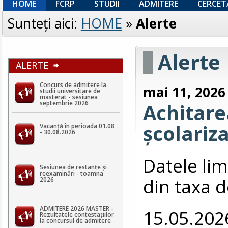
HOME
FCRP
STUDII
ADMITERE
CERCET
Sunteţi aici:
HOME
»
Alerte
Alerte
ALERTE
Concurs de admitere la
mai 11, 2026
studii universitare de
masterat - sesiunea
septembrie 2026
Achitarea
școlariz
Vacanță în perioada 01.08
- 30.08.2026
Datele lim
Sesiunea de restanțe și
reexaminări - toamna
din taxa d
2026
ADMITERE 2026 MASTER -
15.05.202
Rezultatele contestaţiilor
la concursul de admitere