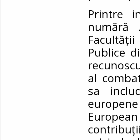
Printre in
numără A
Facultăț
Publice d
recunoscu
al combate
sa includ
europen
European 
contribuți