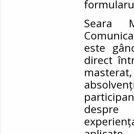
formularul
Seara Ma
Comunicar
este gân
direct în
masterat
absolvenț
participan
despre 
experien
aplicate