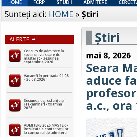
HOME
FCRP
STUDII
ADMITERE
CERCET
Sunteţi aici:
HOME
»
Ştiri
Ştiri
ALERTE
Concurs de admitere la
mai 8, 2026
studii universitare de
masterat - sesiunea
septembrie 2026
Seara Ma
aduce fa
Vacanță în perioada 01.08
- 30.08.2026
profesor
a.c., ora
Sesiunea de restanțe și
reexaminări - toamna
2026
ADMITERE 2026 MASTER -
Rezultatele contestaţiilor
la concursul de admitere