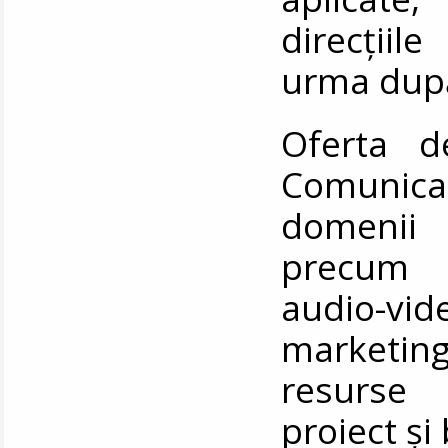
direcțiil
urma după 
Oferta d
Comunicar
domenii 
precum r
audio-vide
marketing
resurse
proiect ș