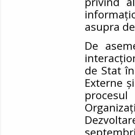
privind a
informați
asupra de
De asemen
interacțio
de Stat în
Externe ș
procesul
Organiz
Dezvolt
septembr