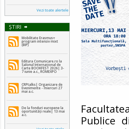
Vezi toate alertele
ŞTIRI
Mobilitate Erasmus+
program intensiv mixt
(BIP)
Editura Comunicare.ro la
Salonul Internațional de
Carte BOOKFEST 2026| 3-
7 iunie a.c., ROMEXPO
CRPtalks| Organizare de
Evenimente - miercuri 27
mai a.c.
Facultat
De la fonduri europene la
oportunități reale| 13 mai
a.c.
Publice d
Vezi toate ştirile