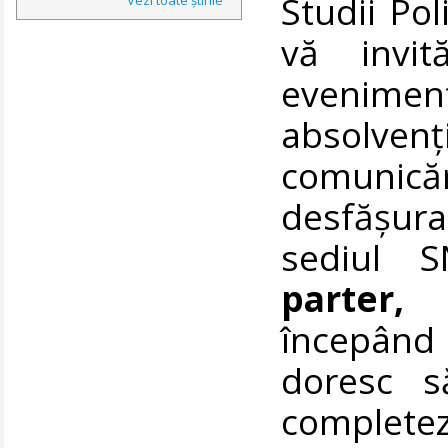
Studii Pol
vă invit
evenimen
absolven
comunic
desfășu
sediul S
parter, 
începând
doresc s
comple