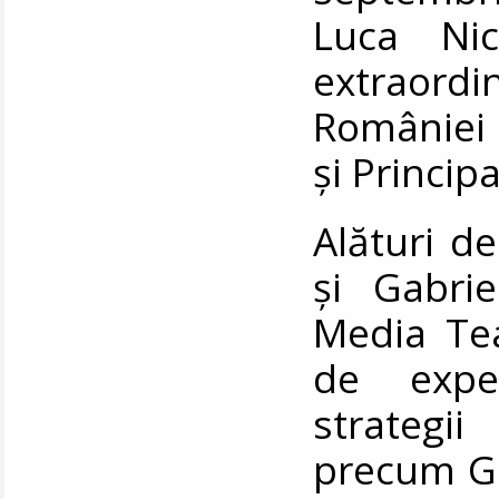
Luca Ni
extraord
României 
și Princip
Alături de 
și Gabri
Media Tea
de expe
strategi
precum Go