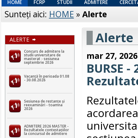
HOME
FCRP
STUDII
ADMITERE
CERCET
Sunteţi aici:
HOME
»
Alerte
Alerte
ALERTE
Concurs de admitere la
mar 27, 2026
studii universitare de
masterat - sesiunea
septembrie 2026
BURSE - 2
Rezultat
Vacanță în perioada 01.08
- 30.08.2026
Rezultat
Sesiunea de restanțe și
reexaminări - toamna
acordarea 
2026
universita
ADMITERE 2026 MASTER -
Rezultatele contestaţiilor
secțiunea
la concursul de admitere