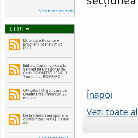
Vezi toate alertele
ŞTIRI
Mobilitate Erasmus+
program intensiv mixt
(BIP)
Editura Comunicare.ro la
Salonul Internațional de
Carte BOOKFEST 2026| 3-
7 iunie a.c., ROMEXPO
CRPtalks| Organizare de
Înapoi
Evenimente - miercuri 27
mai a.c.
Vezi toate a
De la fonduri europene la
oportunități reale| 13 mai
a.c.
Vezi toate ştirile