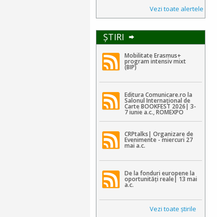
Vezi toate alertele
ŞTIRI
Mobilitate Erasmus+
program intensiv mixt
(BIP)
Editura Comunicare.ro la
Salonul Internațional de
Carte BOOKFEST 2026| 3-
7 iunie a.c., ROMEXPO
CRPtalks| Organizare de
Evenimente - miercuri 27
mai a.c.
De la fonduri europene la
oportunități reale| 13 mai
a.c.
Vezi toate ştirile