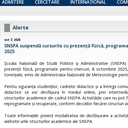
ADMITERE
CERCETARE
INTERNAȚIONAL
COM
Alerte
oct 7, 2025
SNSPA suspendă cursurile cu prezență fizică, programa
2025
Școala Națională de Studii Politice și Administrative (SNSPA)
prezență fizică, programate pentru miercuri, 8 octombrie 2025
torențiale, emis de Administraţia Naţională de Meteorologie pentr
Pentru siguranța studenților, cadrelor didactice și a întregii comun
didactice se vor desfășura în mediul online, prin intermedi
structurilor academice din cadrul SNSPA. Activitățile care nu pot f
reprogramate și recuperate, conform deciziilor fiecărei structuri 
Toate informațiile privind modalitatea de desfășurare a activităț
website-urile structurilor academice ale SNSPA.