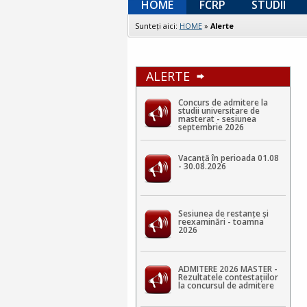
HOME
FCRP
STUDII
Sunteţi aici:
HOME
»
Alerte
ALERTE
Concurs de admitere la
studii universitare de
masterat - sesiunea
septembrie 2026
Vacanță în perioada 01.08
- 30.08.2026
Sesiunea de restanțe și
reexaminări - toamna
2026
ADMITERE 2026 MASTER -
Rezultatele contestaţiilor
la concursul de admitere