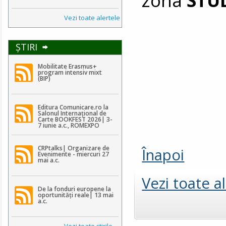
Vezi toate alertele
ŞTIRI
Mobilitate Erasmus+
program intensiv mixt
(BIP)
Editura Comunicare.ro la
Salonul Internațional de
Carte BOOKFEST 2026| 3-
7 iunie a.c., ROMEXPO
CRPtalks| Organizare de
Înapoi
Evenimente - miercuri 27
mai a.c.
Vezi toate a
De la fonduri europene la
oportunități reale| 13 mai
a.c.
Vezi toate ştirile