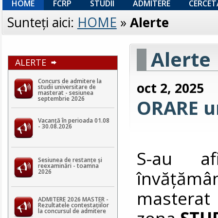
HOME
FCRP
STUDII
ADMITERE
CERCET
Sunteţi aici:
HOME
»
Alerte
Alerte
ALERTE
Concurs de admitere la
oct 2, 2025
studii universitare de
masterat - sesiunea
septembrie 2026
ORARE un
Vacanță în perioada 01.08
- 30.08.2026
S-au af
Sesiunea de restanțe și
reexaminări - toamna
învățămân
2026
master
ADMITERE 2026 MASTER -
Rezultatele contestaţiilor
zona
STU
la concursul de admitere