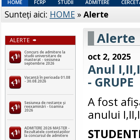
HOME
FCRP
STUDII
ADMITERE
CERCET
Sunteţi aici:
HOME
»
Alerte
Alerte
ALERTE
Concurs de admitere la
oct 2, 2025
studii universitare de
masterat - sesiunea
septembrie 2026
Anul I,II
- GRUPE
Vacanță în perioada 01.08
- 30.08.2026
A fost afi
Sesiunea de restanțe și
reexaminări - toamna
anului I,II
2026
ADMITERE 2026 MASTER -
STUDENTI
Rezultatele contestaţiilor
la concursul de admitere