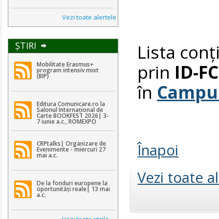
Vezi toate alertele
ŞTIRI
Lista conț
prin
ID-FC
Mobilitate Erasmus+
program intensiv mixt
(BIP)
în
Campus
Editura Comunicare.ro la
Salonul Internațional de
Carte BOOKFEST 2026| 3-
7 iunie a.c., ROMEXPO
CRPtalks| Organizare de
Înapoi
Evenimente - miercuri 27
mai a.c.
Vezi toate a
De la fonduri europene la
oportunități reale| 13 mai
a.c.
Vezi toate ştirile