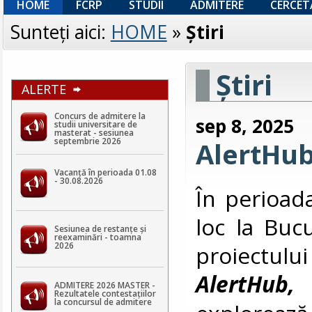
HOME
FCRP
STUDII
ADMITERE
CERCET
Sunteţi aici:
HOME
»
Ştiri
Ştiri
ALERTE
Concurs de admitere la
sep 8, 2025
studii universitare de
masterat - sesiunea
septembrie 2026
AlertHub
Vacanță în perioada 01.08
- 30.08.2026
În perioad
loc la Bucu
Sesiunea de restanțe și
reexaminări - toamna
2026
proiectu
AlertHub,
ADMITERE 2026 MASTER -
Rezultatele contestaţiilor
la concursul de admitere