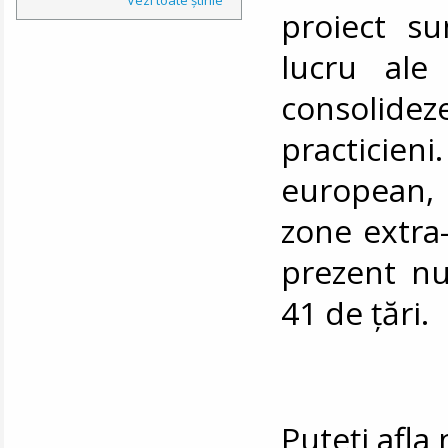
proiect su
lucru ale 
consolideze
practicien
european,
zone extra-
prezent n
41 de țări.
Puteți afl