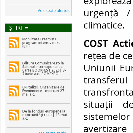
explorea
urgență /
Vezi toate alertele
climatice.
ŞTIRI
Mobilitate Erasmus+
COST Acti
program intensiv mixt
(BIP)
rețea de ce
Editura Comunicare.ro la
Uniunii Eu
Salonul Internațional de
Carte BOOKFEST 2026| 3-
7 iunie a.c., ROMEXPO
transferu
CRPtalks| Organizare de
transfront
Evenimente - miercuri 27
mai a.c.
situații 
De la fonduri europene la
sistemelo
oportunități reale| 13 mai
a.c.
avertizare
Vezi toate ştirile