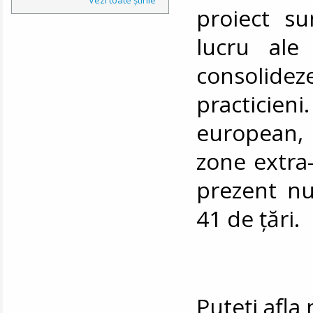
proiect su
lucru ale 
consolideze
practicien
european,
zone extra-
prezent n
41 de țări.
Puteți afl