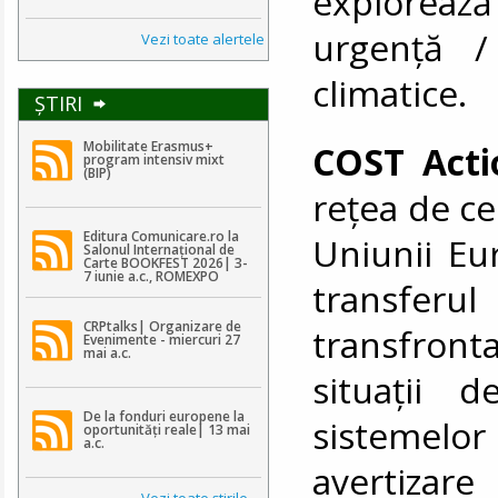
explorea
urgență /
Vezi toate alertele
climatice.
ŞTIRI
Mobilitate Erasmus+
COST Acti
program intensiv mixt
(BIP)
rețea de ce
Editura Comunicare.ro la
Uniunii Eu
Salonul Internațional de
Carte BOOKFEST 2026| 3-
7 iunie a.c., ROMEXPO
transferu
CRPtalks| Organizare de
transfront
Evenimente - miercuri 27
mai a.c.
situații 
De la fonduri europene la
sistemelo
oportunități reale| 13 mai
a.c.
avertizare
Vezi toate ştirile