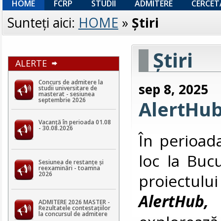
HOME
FCRP
STUDII
ADMITERE
CERCET
Sunteţi aici:
HOME
»
Ştiri
Ştiri
ALERTE
Concurs de admitere la
sep 8, 2025
studii universitare de
masterat - sesiunea
septembrie 2026
AlertHub
Vacanță în perioada 01.08
- 30.08.2026
În perioad
loc la Bucu
Sesiunea de restanțe și
reexaminări - toamna
2026
proiectu
AlertHub,
ADMITERE 2026 MASTER -
Rezultatele contestaţiilor
la concursul de admitere