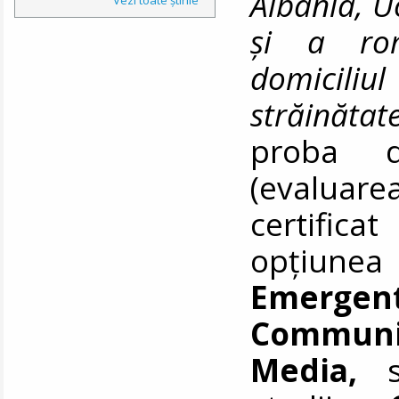
Albania, 
ș
i a rom
domic
străinăta
proba d
(evaluar
certific
opțiun
Emergen
Commun
Media,