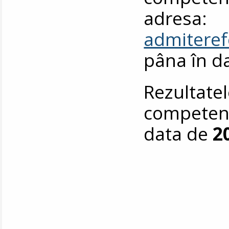
adresa:
admiteref
pâna în d
Rezultatel
competență
data de
2