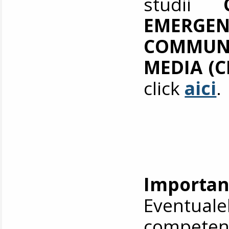
studii
EMERGEN
COMMUN
MEDIA (C
click
aici
.
Importan
Eventualel
competență