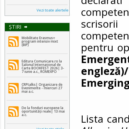
competen
Vezi toate alertele
scrisorii
ŞTIRI
competen
Mobilitate Erasmus+
program intensiv mixt
pentru o
(BIP)
Emergen
Editura Comunicare.ro la
Salonul Internațional de
englez
Carte BOOKFEST 2026| 3-
7 iunie a.c., ROMEXPO
Emergin
CRPtalks| Organizare de
Evenimente - miercuri 27
mai a.c.
De la fonduri europene la
oportunități reale| 13 mai
Lista cand
a.c.
Vezi toate ştirile