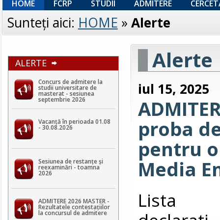
HOME
FCRP
STUDII
ADMITERE
CERCET
Sunteţi aici:
HOME
»
Alerte
Alerte
ALERTE
Concurs de admitere la
iul 15, 2025
studii universitare de
masterat - sesiunea
septembrie 2026
ADMITERE
proba de
Vacanță în perioada 01.08
- 30.08.2026
pentru o
Media E
Sesiunea de restanțe și
reexaminări - toamna
2026
List
ADMITERE 2026 MASTER -
Rezultatele contestaţiilor
declarati
la concursul de admitere