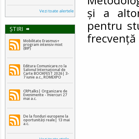
și a alto
Vezi toate alertele
pentru st
ŞTIRI
frecvență 
Mobilitate Erasmus+
program intensiv mixt
(BIP)
Editura Comunicare.ro la
Salonul Internațional de
Carte BOOKFEST 2026| 3-
7 iunie a.c., ROMEXPO
CRPtalks| Organizare de
Evenimente - miercuri 27
mai a.c.
De la fonduri europene la
oportunități reale| 13 mai
a.c.
Vezi toate ştirile