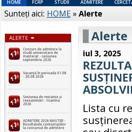
HOME
FCRP
STUDII
ADMITERE
CERCET
Sunteţi aici:
HOME
»
Alerte
Alerte
ALERTE
Concurs de admitere la
iul 3, 2025
studii universitare de
masterat - sesiunea
septembrie 2026
REZULTA
SUSȚINE
Vacanță în perioada 01.08
- 30.08.2026
ABSOLVI
Sesiunea de restanțe și
reexaminări - toamna
Lista cu r
2026
susținerea
ADMITERE 2026 MASTER -
Rezultatele contestaţiilor
sau disert
la concursul de admitere