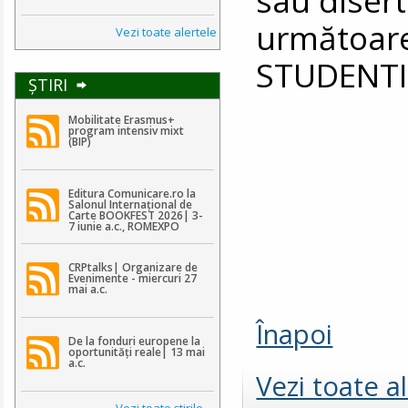
următoare
Vezi toate alertele
STUDENTI
ŞTIRI
Mobilitate Erasmus+
program intensiv mixt
(BIP)
Editura Comunicare.ro la
Salonul Internațional de
Carte BOOKFEST 2026| 3-
7 iunie a.c., ROMEXPO
CRPtalks| Organizare de
Evenimente - miercuri 27
mai a.c.
Înapoi
De la fonduri europene la
oportunități reale| 13 mai
a.c.
Vezi toate a
Vezi toate ştirile