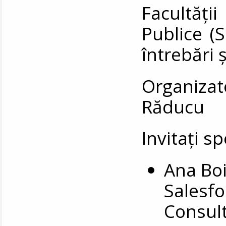
Facultăț
Publice (
întrebări ș
Organizato
Răducu
Invitați sp
Ana Boi
Salesfo
Consul