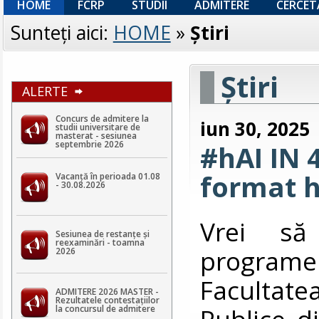
HOME
FCRP
STUDII
ADMITERE
CERCET
Sunteţi aici:
HOME
»
Ştiri
Ştiri
ALERTE
Concurs de admitere la
iun 30, 2025
studii universitare de
masterat - sesiunea
septembrie 2026
#hAI IN 
format h
Vacanță în perioada 01.08
- 30.08.2026
Vrei să
Sesiunea de restanțe și
reexaminări - toamna
program
2026
Facultat
ADMITERE 2026 MASTER -
Rezultatele contestaţiilor
Publice d
la concursul de admitere