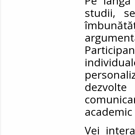
Pe lângă
studii, 
îmbunăt
argument
Participan
individu
personali
dezvolte 
comunicar
academic 
Vei inter