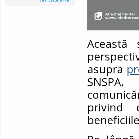
Această 
persp
asupra
pr
SNSPA, 
comunică
privind 
beneficiil