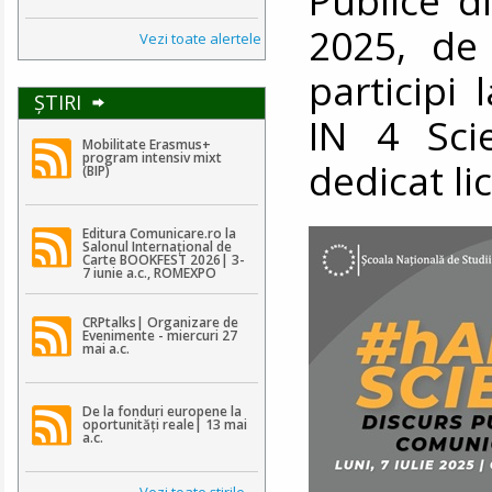
2025, de 
Vezi toate alertele
participi
ŞTIRI
IN 4 Sci
Mobilitate Erasmus+
program intensiv mixt
dedicat li
(BIP)
Editura Comunicare.ro la
Salonul Internațional de
Carte BOOKFEST 2026| 3-
7 iunie a.c., ROMEXPO
CRPtalks| Organizare de
Evenimente - miercuri 27
mai a.c.
De la fonduri europene la
oportunități reale| 13 mai
a.c.
Vezi toate ştirile