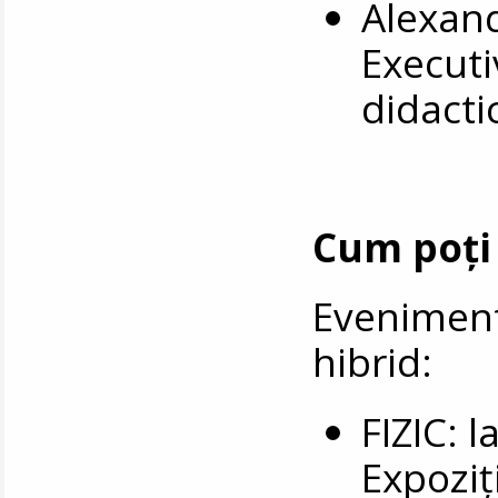
Alexan
Executi
didacti
Cum poți 
Eveniment
hibrid:
FIZIC: 
Expoziți