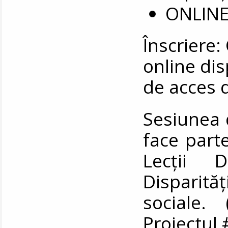
ONLINE
Înscriere
online di
de acces 
Sesiunea 
face part
Lecții D
Disparită
sociale.
Proiectul