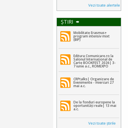
Vezi toate alertele
ŞTIRI
Mobilitate Erasmus+
program intensiv mixt
(BIP)
Editura Comunicare.ro la
Salonul Internațional de
Carte BOOKFEST 2026| 3-
7 iunie a.c., ROMEXPO
CRPtalks| Organizare de
Evenimente - miercuri 27
mai a.c.
De la fonduri europene la
oportunități reale| 13 mai
a.c.
Vezi toate ştirile