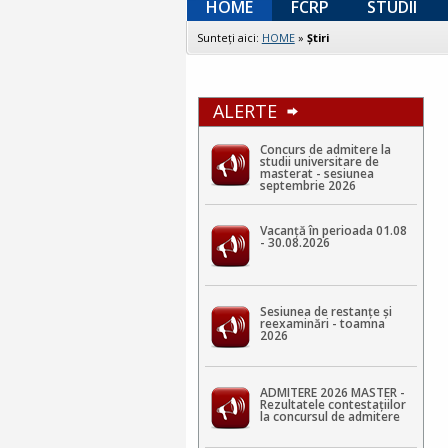
HOME
FCRP
STUDII
Sunteţi aici:
HOME
»
Ştiri
ALERTE
Concurs de admitere la
studii universitare de
masterat - sesiunea
septembrie 2026
Vacanță în perioada 01.08
- 30.08.2026
Sesiunea de restanțe și
reexaminări - toamna
2026
ADMITERE 2026 MASTER -
Rezultatele contestaţiilor
la concursul de admitere