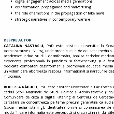
digital engagement across media generations
disinformation, propaganda and malvertising
the role of emotions in the propagation of fake news
strategic narratives in contemporary warfare
DESPRE AUTOR
CĂTĂLINA NASTASIU
, PhD este asistent universitar la Școa
Administrative (SNSPA), unde predă cursuri de educație media și al
academice includ studiul dezinformării, analiza cadrelor mediatic
experiență profesională în jurnalism și fact-checking și a fost
dedicate combaterii dezinformării și promovării educației media ș
un volum care abordează războiul informațional și narațiunile dezi
în Ucraina.
ROBERTA RĂDUCU
, PhD este asistent universitar la Facultatea 
cadrul Școlii Naționale de Studii Politice și Administrative (S
Comunicare de criză și digital listening al Centrului de Cerceta
cercetare se concentrează pe teme precum generațiile ca audie
(social media listening), identitatea online și comunicarea de 
modul în care informația este percepută și circulată în rândul difer