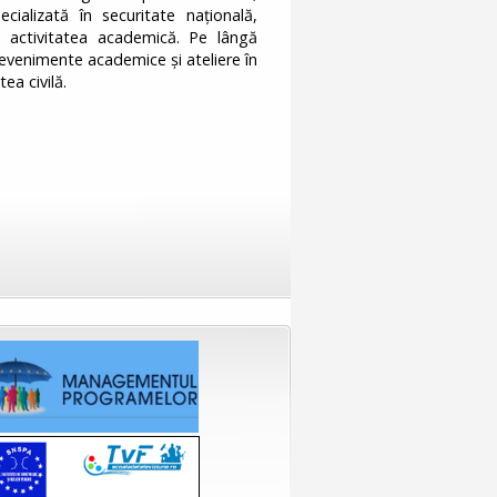
cializată în securitate națională,
în activitatea academică. Pe lângă
 evenimente academice și ateliere în
ea civilă.