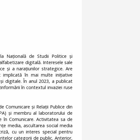
la Națională de Studii Politice și
fabetizare digitală. Interesele sale
e și a narațiunilor strategice. Are
 implicată în mai multe inițiative
i digitale. În anul 2023, a publicat
nformării în contextul invaziei ruse
de Comunicare și Relații Publice din
NSPA) și membru al laboratorului de
re în Comunicare. Activitatea sa de
nțe media, ascultarea social media
criză, cu un interes special pentru
itelor categorii de public. Anterior,