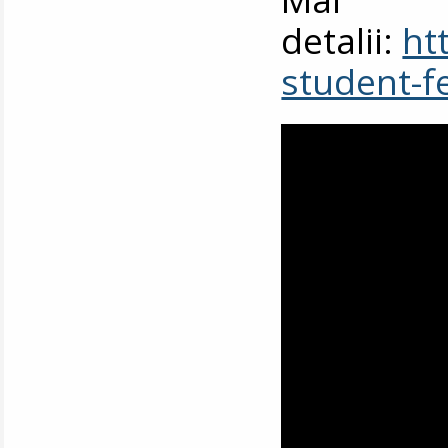
detalii:
ht
student-f