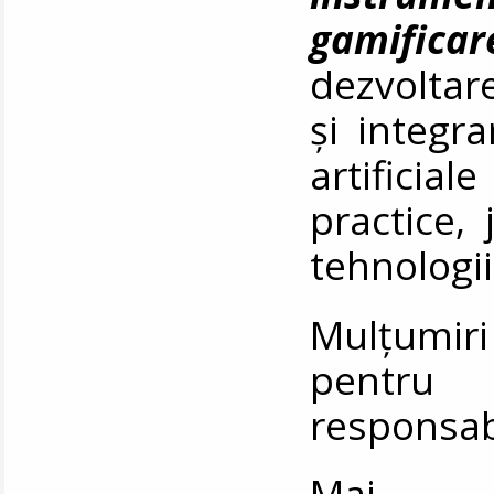
gamificar
dezvoltare
și integra
artificiale
practice, 
tehnologi
Mulțumiri
pentru 
responsabi
Ma