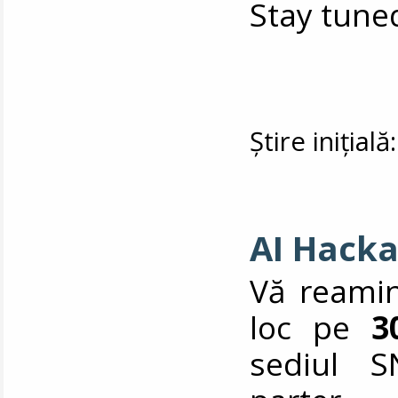
Stay tune
Știre inițial
AI Hacka
Vă reamin
loc pe
3
sediul S