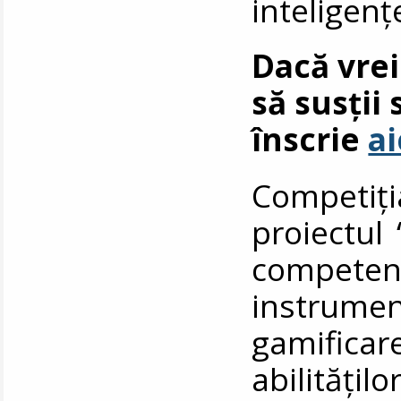
inteligențe
Dacă vrei
să susții 
înscrie
ai
Competiți
proiectul
competen
instrume
gamificar
abilitățilo