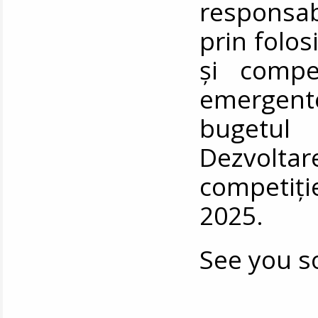
responsabil
prin folosi
și compet
emergente.
bugetul
Dezvolta
competiție
2025.
See you s