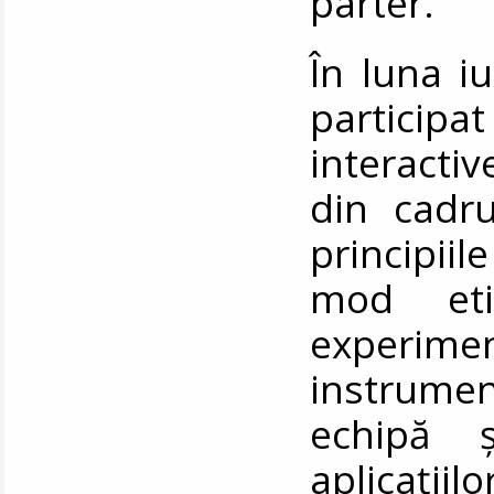
parter.
În luna i
participa
interactiv
din cadru
principiil
mod eti
experime
instrume
echipă ș
aplicații