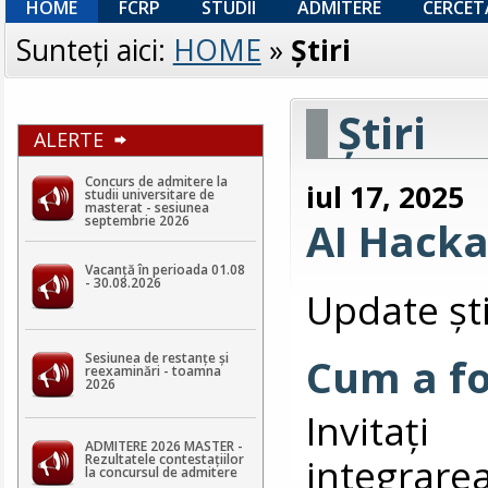
HOME
FCRP
STUDII
ADMITERE
CERCET
Sunteţi aici:
HOME
»
Ştiri
Ştiri
ALERTE
Concurs de admitere la
iul 17, 2025
studii universitare de
masterat - sesiunea
septembrie 2026
AI Hack
Vacanță în perioada 01.08
- 30.08.2026
Update ști
Sesiunea de restanțe și
Cum a fo
reexaminări - toamna
2026
Invitați
ADMITERE 2026 MASTER -
integrare
Rezultatele contestaţiilor
la concursul de admitere