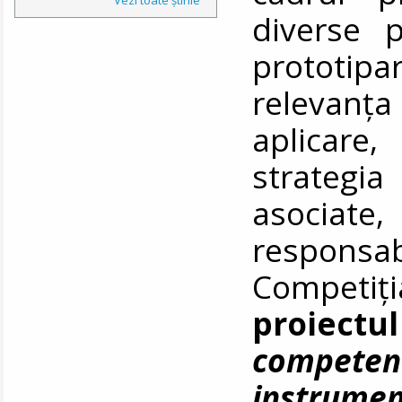
diverse 
prototipar
relevanța
aplicare,
strategia
asociat
responsabi
Competiți
proiectul
competen
instrume