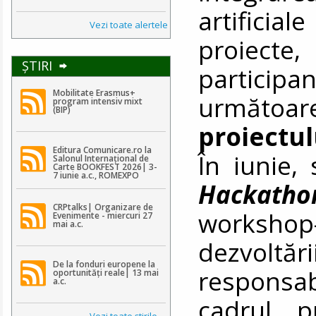
artificia
Vezi toate alertele
proiecte
ŞTIRI
participa
Mobilitate Erasmus+
următoar
program intensiv mixt
(BIP)
proiectu
Editura Comunicare.ro la
În iunie, 
Salonul Internațional de
Carte BOOKFEST 2026| 3-
7 iunie a.c., ROMEXPO
Hackatho
CRPtalks| Organizare de
workshop
Evenimente - miercuri 27
mai a.c.
dezvoltări
De la fonduri europene la
responsab
oportunități reale| 13 mai
a.c.
cadrul p
Vezi toate ştirile