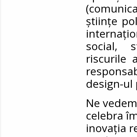
(comunic
științe po
internaț
social, 
riscurile 
responsabi
design-ul 
Ne vedem 
celebra îm
inovația 