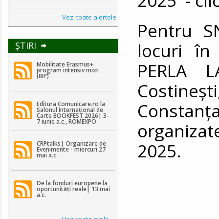
Vezi toate alertele
Pentru S
locuri în
ŞTIRI
PERLA L
Mobilitate Erasmus+
program intensiv mixt
(BIP)
Costineşti
Constanţ
Editura Comunicare.ro la
Salonul Internațional de
Carte BOOKFEST 2026| 3-
7 iunie a.c., ROMEXPO
organizat
2025.
CRPtalks| Organizare de
Evenimente - miercuri 27
mai a.c.
De la fonduri europene la
oportunități reale| 13 mai
a.c.
Vezi toate ştirile