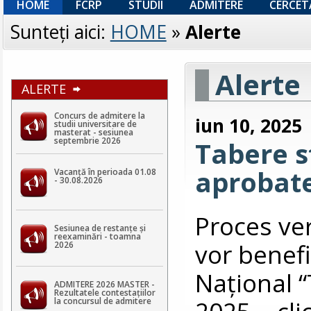
HOME
FCRP
STUDII
ADMITERE
CERCET
Sunteţi aici:
HOME
»
Alerte
Alerte
ALERTE
Concurs de admitere la
iun 10, 2025
studii universitare de
masterat - sesiunea
septembrie 2026
Tabere s
aprobat
Vacanță în perioada 01.08
- 30.08.2026
Proces ver
Sesiunea de restanțe și
reexaminări - toamna
vor benefi
2026
Naţional “
ADMITERE 2026 MASTER -
Rezultatele contestaţiilor
2025 - cl
la concursul de admitere