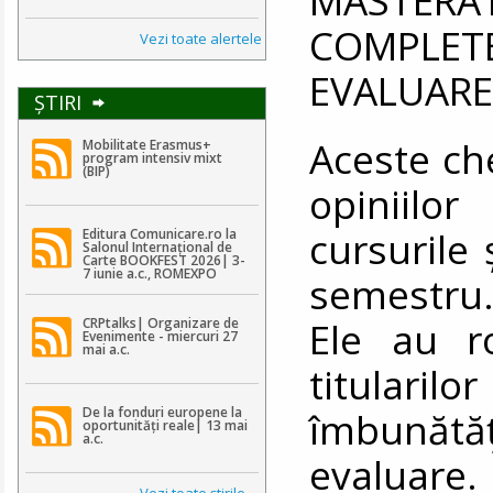
COMPLE
Vezi toate alertele
EVALUARE
ŞTIRI
Aceste ch
Mobilitate Erasmus+
program intensiv mixt
(BIP)
opiniilo
cursurile 
Editura Comunicare.ro la
Salonul Internațional de
Carte BOOKFEST 2026| 3-
7 iunie a.c., ROMEXPO
semestru
Ele au r
CRPtalks| Organizare de
Evenimente - miercuri 27
mai a.c.
titularil
De la fonduri europene la
îmbunătăț
oportunități reale| 13 mai
a.c.
evaluare.
Vezi toate ştirile