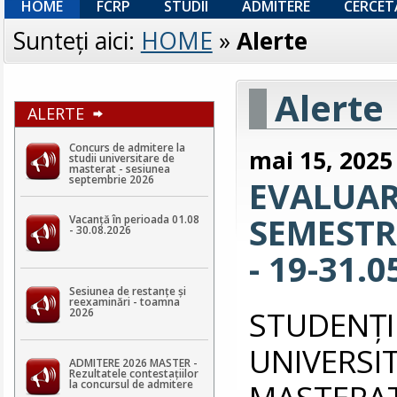
HOME
FCRP
STUDII
ADMITERE
CERCET
Sunteţi aici:
HOME
»
Alerte
Alerte
ALERTE
Concurs de admitere la
mai 15, 2025
studii universitare de
masterat - sesiunea
septembrie 2026
EVALUAR
SEMESTRI
Vacanță în perioada 01.08
- 30.08.2026
- 19-31.0
Sesiunea de restanțe și
reexaminări - toamna
STUDEN
2026
UNIVERS
ADMITERE 2026 MASTER -
Rezultatele contestaţiilor
MASTERAT 
la concursul de admitere