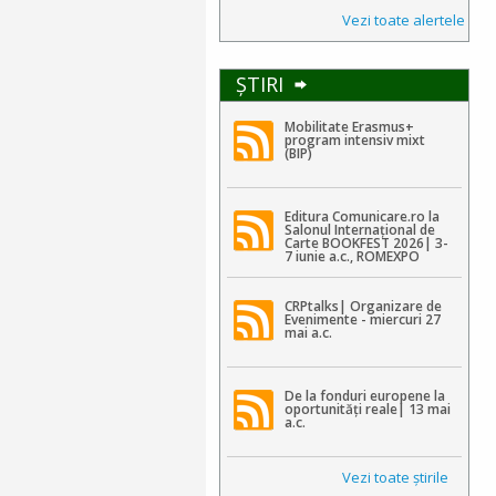
Vezi toate alertele
ŞTIRI
Mobilitate Erasmus+
program intensiv mixt
(BIP)
Editura Comunicare.ro la
Salonul Internațional de
Carte BOOKFEST 2026| 3-
7 iunie a.c., ROMEXPO
CRPtalks| Organizare de
Evenimente - miercuri 27
mai a.c.
De la fonduri europene la
oportunități reale| 13 mai
a.c.
Vezi toate ştirile