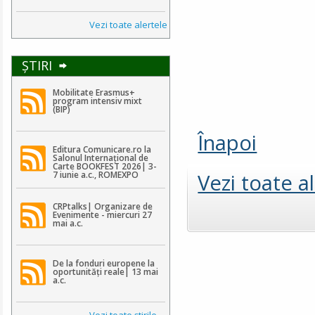
Vezi toate alertele
ŞTIRI
Mobilitate Erasmus+
program intensiv mixt
(BIP)
Înapoi
Editura Comunicare.ro la
Salonul Internațional de
Carte BOOKFEST 2026| 3-
Vezi toate a
7 iunie a.c., ROMEXPO
CRPtalks| Organizare de
Evenimente - miercuri 27
mai a.c.
De la fonduri europene la
oportunități reale| 13 mai
a.c.
Vezi toate ştirile