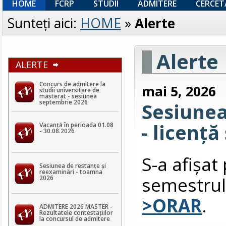
HOME
FCRP
STUDII
ADMITERE
CERCET
Sunteţi aici:
HOME
»
Alerte
Alerte
ALERTE
Concurs de admitere la
mai 5, 2026
studii universitare de
masterat - sesiunea
septembrie 2026
Sesiune
- licență
Vacanță în perioada 01.08
- 30.08.2026
S-a afişa
Sesiunea de restanțe și
reexaminări - toamna
semestrul
2026
>ORAR
.
ADMITERE 2026 MASTER -
Rezultatele contestaţiilor
la concursul de admitere