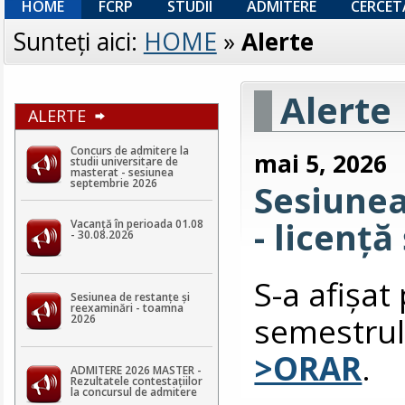
HOME
FCRP
STUDII
ADMITERE
CERCET
Sunteţi aici:
HOME
»
Alerte
Alerte
ALERTE
Concurs de admitere la
mai 5, 2026
studii universitare de
masterat - sesiunea
septembrie 2026
Sesiune
- licență
Vacanță în perioada 01.08
- 30.08.2026
S-a afişa
Sesiunea de restanțe și
reexaminări - toamna
semestrul
2026
>ORAR
.
ADMITERE 2026 MASTER -
Rezultatele contestaţiilor
la concursul de admitere