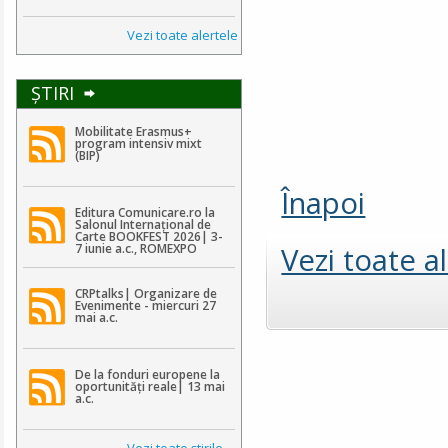
Vezi toate alertele
ŞTIRI
Mobilitate Erasmus+
program intensiv mixt
(BIP)
Înapoi
Editura Comunicare.ro la
Salonul Internațional de
Carte BOOKFEST 2026| 3-
Vezi toate a
7 iunie a.c., ROMEXPO
CRPtalks| Organizare de
Evenimente - miercuri 27
mai a.c.
De la fonduri europene la
oportunități reale| 13 mai
a.c.
Vezi toate ştirile