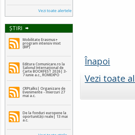
Vezi toate alertele
ŞTIRI
Mobilitate Erasmus+
program intensiv mixt
(BIP)
Înapoi
Editura Comunicare.ro la
Salonul Internațional de
Carte BOOKFEST 2026| 3-
Vezi toate a
7 iunie a.c., ROMEXPO
CRPtalks| Organizare de
Evenimente - miercuri 27
mai a.c.
De la fonduri europene la
oportunități reale| 13 mai
a.c.
Vezi toate ştirile