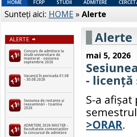
HOME
FCRP
STUDII
ADMITERE
CERCET
Sunteţi aici:
HOME
»
Alerte
Alerte
ALERTE
Concurs de admitere la
mai 5, 2026
studii universitare de
masterat - sesiunea
septembrie 2026
Sesiune
- licență
Vacanță în perioada 01.08
- 30.08.2026
S-a afişa
Sesiunea de restanțe și
reexaminări - toamna
semestrul
2026
>ORAR
.
ADMITERE 2026 MASTER -
Rezultatele contestaţiilor
la concursul de admitere