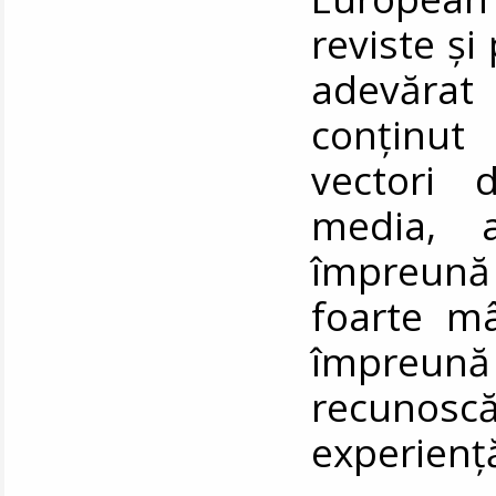
reviste și
adevărat
conținut
vectori 
media, a
împreună
foarte mâ
împreun
recunosc
experienț