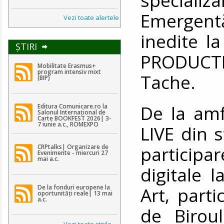
Emergent
Vezi toate alertele
inedite l
ŞTIRI
PRODUCTIO
Mobilitate Erasmus+
program intensiv mixt
Tache.
(BIP)
De la amf
Editura Comunicare.ro la
Salonul Internațional de
Carte BOOKFEST 2026| 3-
7 iunie a.c., ROMEXPO
LIVE din 
participa
CRPtalks| Organizare de
Evenimente - miercuri 27
mai a.c.
digitale
De la fonduri europene la
Art, parti
oportunități reale| 13 mai
a.c.
de Birou
Vezi toate ştirile