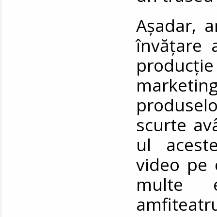
Așadar, a
învățare 
producți
marketi
produselo
scurte av
ul acest
video pe 
multe e
amfiteatru