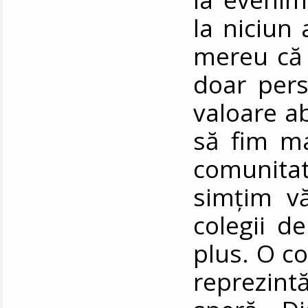
la niciun 
mereu că 
doar pers
valoare ab
să fim ma
comunitat
simțim vă
colegii d
plus. O c
reprezint