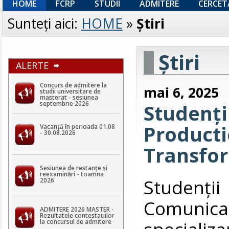
HOME
FCRP
STUDII
ADMITERE
CERCET
Sunteţi aici:
HOME
»
Ştiri
Ştiri
ALERTE
Concurs de admitere la
mai 6, 2025
studii universitare de
masterat - sesiunea
septembrie 2026
Studenți
Producti
Vacanță în perioada 01.08
- 30.08.2026
Transfor
Sesiunea de restanțe și
reexaminări - toamna
Studenți
2026
Comunic
ADMITERE 2026 MASTER -
Rezultatele contestaţiilor
speciali
la concursul de admitere