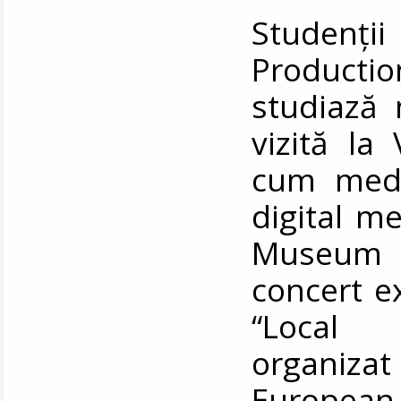
Studenț
Productio
studiază 
vizită la
cum medi
digital m
Museum o
concert ex
“Local 
organiza
European