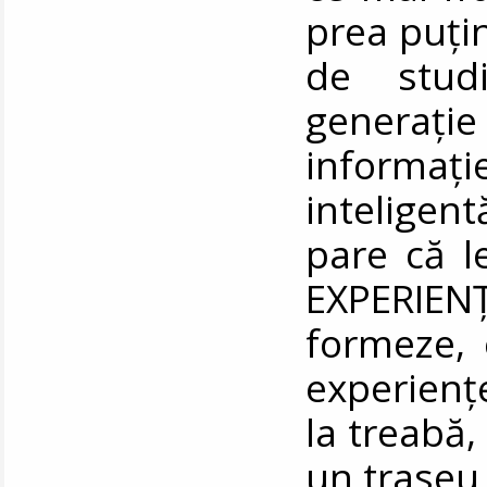
prea puțin
de studi
generație 
informa
inteligen
pare că l
EXPERIEN
formeze, 
experienț
la treabă,
un traseu