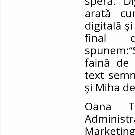
speră. Di
arată cu
digitală ș
final
spunem:“
faină de 
text semn
și Miha d
Oana Ta
Administr
Marketing