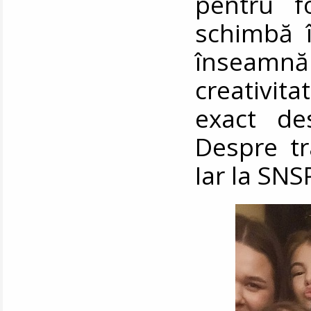
pentru f
schimbă î
înseamn
creativit
exact de
Despre tr
Iar la SN