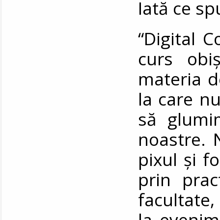
Iată ce sp
“Digital 
curs obiș
materia d
la care nu
să glumi
noastre. 
pixul și f
prin prac
facultate,
la evenim