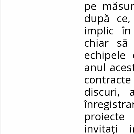
pe măsura
după ce, 
implic în
chiar să 
echipele 
anul aces
contract
discuri, 
înregistr
proiecte
invitați