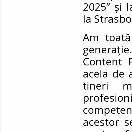
2025” și 
la Strasb
Am toată
generație
Content 
acela de 
tineri m
profesio
competen
acestor s