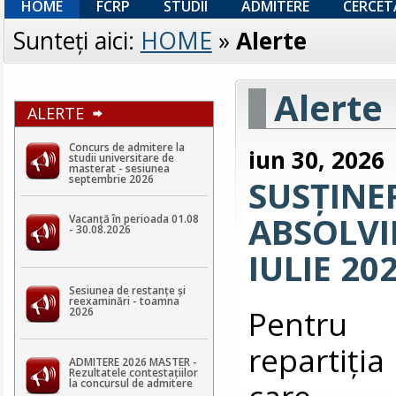
HOME
FCRP
STUDII
ADMITERE
CERCET
Sunteţi aici:
HOME
»
Alerte
Alerte
ALERTE
Concurs de admitere la
iun 30, 2026
studii universitare de
masterat - sesiunea
septembrie 2026
SUSȚINE
ABSOLVIR
Vacanță în perioada 01.08
- 30.08.2026
IULIE 20
Sesiunea de restanțe și
reexaminări - toamna
Pentru v
2026
repartiţia
ADMITERE 2026 MASTER -
Rezultatele contestaţiilor
care 
la concursul de admitere