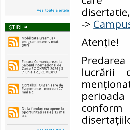
disertati
Vezi toate alertele
->
Campu
ŞTIRI
Atenţie!
Mobilitate Erasmus+
program intensiv mixt
(BIP)
Predarea 
Editura Comunicare.ro la
Salonul Internațional de
lucrării
Carte BOOKFEST 2026| 3-
7 iunie a.c., ROMEXPO
menţiona
CRPtalks| Organizare de
Evenimente - miercuri 27
perioada 1
mai a.c.
conform 
De la fonduri europene la
oportunități reale| 13 mai
disertaţiil
a.c.
Vezi toate ştirile