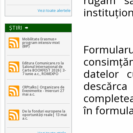
instituțio
Vezi toate alertele
ŞTIRI
Mobilitate Erasmus+
program intensiv mixt
Formularul
(BIP)
consimț
Editura Comunicare.ro la
Salonul Internațional de
datelor 
Carte BOOKFEST 2026| 3-
7 iunie a.c., ROMEXPO
descă
CRPtalks| Organizare de
Evenimente - miercuri 27
completea
mai a.c.
în formula
De la fonduri europene la
oportunități reale| 13 mai
a.c.
Vezi toate ştirile