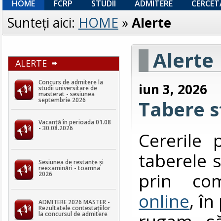
HOME
FCRP
STUDII
ADMITERE
CERCET
Sunteţi aici:
HOME
»
Alerte
Alerte
ALERTE
Concurs de admitere la
iun 3, 2026
studii universitare de
masterat - sesiunea
septembrie 2026
Tabere s
Vacanță în perioada 01.08
- 30.08.2026
Cererile 
taberele s
Sesiunea de restanțe și
reexaminări - toamna
prin co
2026
online
, î
ADMITERE 2026 MASTER -
Rezultatele contestaţiilor
rugam să
la concursul de admitere