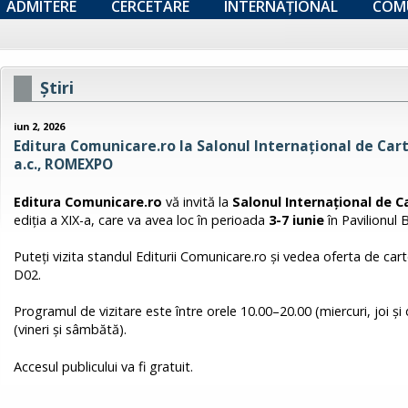
ADMITERE
CERCETARE
INTERNAȚIONAL
COM
Ştiri
iun 2, 2026
Editura Comunicare.ro la Salonul Internațional de Car
a.c., ROMEXPO
Editura Comunicare.ro
vă invită la
Salonul Internațional de 
ediţia a XIX-a, care va avea loc în perioada
3-7 iunie
în Pavilionul
Puteţi vizita standul Editurii Comunicare.ro şi vedea oferta de cart
D02.
Programul de vizitare este între orele 10.00–20.00 (miercuri, joi ș
(vineri și sâmbătă).
Accesul publicului va fi gratuit.