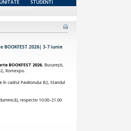
UNITATE
STUDENTI
te BOOKFEST 2026| 3-7 iunie
Carte BOOKFEST 2026
, București,
 B2, Romexpo.
e în cadrul Pavilionului B2, Standul
i duminică), respectiv 10.00–21.00