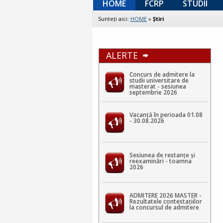
HOME
FCRP
STUDII
Sunteţi aici:
HOME
»
Ştiri
ALERTE
Concurs de admitere la
studii universitare de
masterat - sesiunea
septembrie 2026
Vacanță în perioada 01.08
- 30.08.2026
Sesiunea de restanțe și
reexaminări - toamna
2026
ADMITERE 2026 MASTER -
Rezultatele contestaţiilor
la concursul de admitere