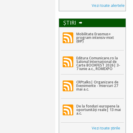
Vezi toate alertele
ŞTIRI
Mobilitate Erasmus+
program intensiv mixt
(BIP)
Editura Comunicare.ro la
Salonul Internațional de
Carte BOOKFEST 2026| 3-
7 iunie a.c., ROMEXPO
CRPtalks| Organizare de
Evenimente - miercuri 27
mai a.c.
De la fonduri europene la
oportunități reale| 13 mai
a.c.
Vezi toate ştirile