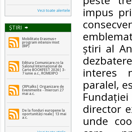
impus pri
Vezi toate alertele
consecv
ŞTIRI
emblemati
Mobilitate Erasmus+
program intensiv mixt
știri al A
(BIP)
dezbatere
Editura Comunicare.ro la
Salonul Internațional de
interes 
Carte BOOKFEST 2026| 3-
7 iunie a.c., ROMEXPO
paralel, e
CRPtalks| Organizare de
Evenimente - miercuri 27
Fundați
mai a.c.
director 
De la fonduri europene la
oportunități reale| 13 mai
unde coor
a.c.
Vezi toate ştirile