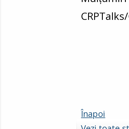
CRPTalks
Înapoi
Vezi toate şt