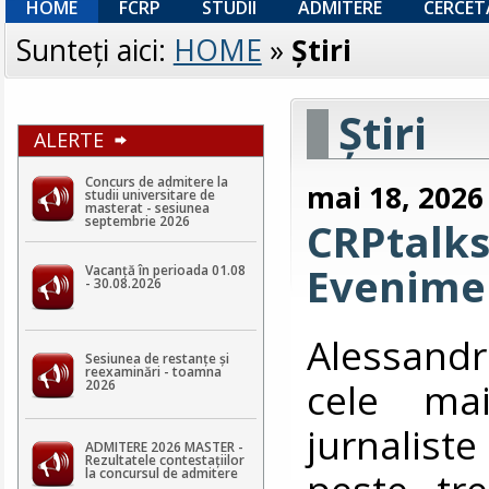
HOME
FCRP
STUDII
ADMITERE
CERCET
Sunteţi aici:
HOME
»
Ştiri
Ştiri
ALERTE
Concurs de admitere la
mai 18, 2026
studii universitare de
masterat - sesiunea
septembrie 2026
CRPtalks
Evenimen
Vacanță în perioada 01.08
- 30.08.2026
Alessandr
Sesiunea de restanțe și
reexaminări - toamna
cele mai
2026
jurnalist
ADMITERE 2026 MASTER -
Rezultatele contestaţiilor
peste tre
la concursul de admitere