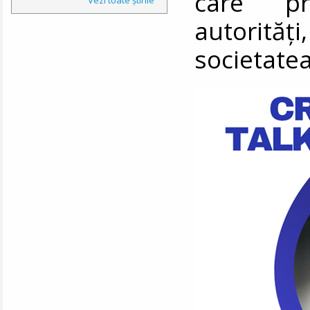
care pr
autorită
societatea 