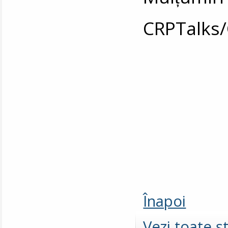
CRPTalks
Înapoi
Vezi toate şt