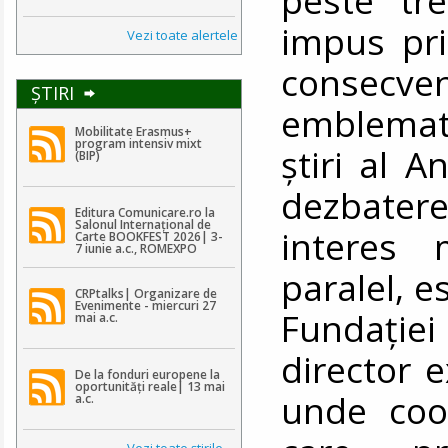
impus pri
Vezi toate alertele
consecv
ŞTIRI
emblemati
Mobilitate Erasmus+
program intensiv mixt
știri al A
(BIP)
dezbatere
Editura Comunicare.ro la
Salonul Internațional de
interes 
Carte BOOKFEST 2026| 3-
7 iunie a.c., ROMEXPO
paralel, e
CRPtalks| Organizare de
Evenimente - miercuri 27
Fundați
mai a.c.
director 
De la fonduri europene la
oportunități reale| 13 mai
unde coor
a.c.
Vezi toate ştirile