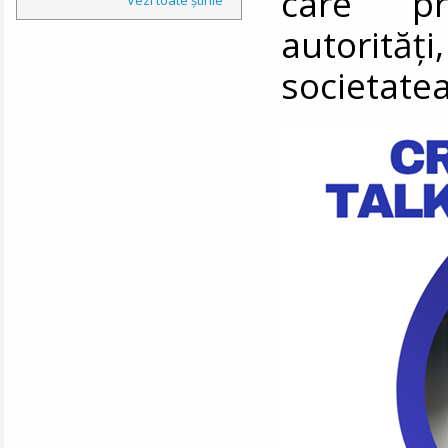
care pr
autorită
societatea 