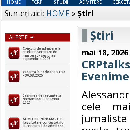
HOME
FCRP
STUDII
ADMITERE
CERCET
Sunteţi aici:
HOME
»
Ştiri
Ştiri
ALERTE
Concurs de admitere la
mai 18, 2026
studii universitare de
masterat - sesiunea
septembrie 2026
CRPtalks
Evenimen
Vacanță în perioada 01.08
- 30.08.2026
Alessandr
Sesiunea de restanțe și
reexaminări - toamna
cele mai
2026
jurnalist
ADMITERE 2026 MASTER -
Rezultatele contestaţiilor
peste tre
la concursul de admitere