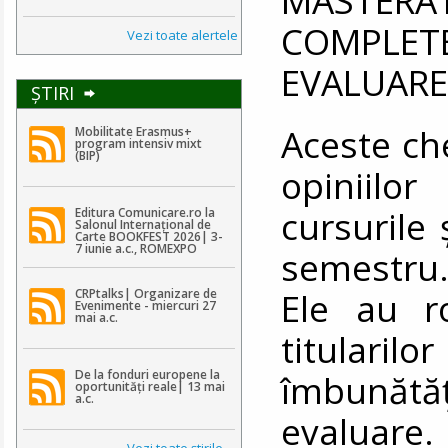
COMPLE
Vezi toate alertele
EVALUARE
ŞTIRI
Aceste ch
Mobilitate Erasmus+
program intensiv mixt
(BIP)
opiniilo
cursurile 
Editura Comunicare.ro la
Salonul Internațional de
Carte BOOKFEST 2026| 3-
7 iunie a.c., ROMEXPO
semestru
Ele au r
CRPtalks| Organizare de
Evenimente - miercuri 27
mai a.c.
titularil
De la fonduri europene la
îmbunătăț
oportunități reale| 13 mai
a.c.
evaluare.
Vezi toate ştirile