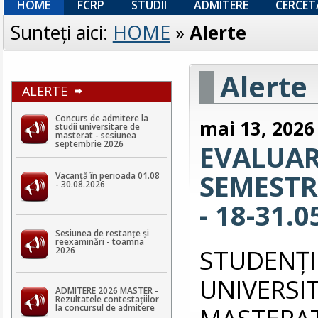
HOME
FCRP
STUDII
ADMITERE
CERCET
Sunteţi aici:
HOME
»
Alerte
Alerte
ALERTE
Concurs de admitere la
mai 13, 2026
studii universitare de
masterat - sesiunea
septembrie 2026
EVALUAR
SEMESTRI
Vacanță în perioada 01.08
- 30.08.2026
- 18-31.0
Sesiunea de restanțe și
reexaminări - toamna
STUDEN
2026
UNIVERS
ADMITERE 2026 MASTER -
Rezultatele contestaţiilor
MASTERAT 
la concursul de admitere