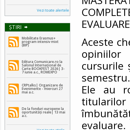
COMPLE
Vezi toate alertele
EVALUARE
ŞTIRI
Aceste ch
Mobilitate Erasmus+
program intensiv mixt
(BIP)
opiniilo
cursurile 
Editura Comunicare.ro la
Salonul Internațional de
Carte BOOKFEST 2026| 3-
7 iunie a.c., ROMEXPO
semestru
Ele au r
CRPtalks| Organizare de
Evenimente - miercuri 27
mai a.c.
titularil
De la fonduri europene la
îmbunătăț
oportunități reale| 13 mai
a.c.
evaluare.
Vezi toate ştirile