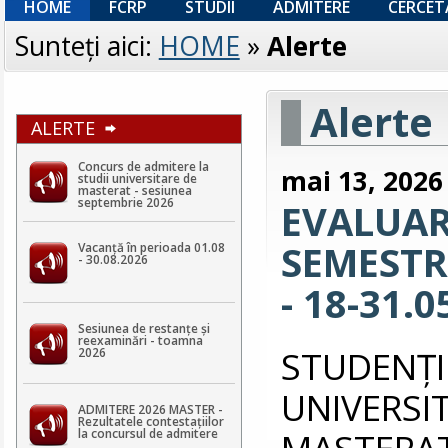
HOME
FCRP
STUDII
ADMITERE
CERCET
Sunteţi aici:
HOME
»
Alerte
Alerte
ALERTE
Concurs de admitere la
mai 13, 2026
studii universitare de
masterat - sesiunea
septembrie 2026
EVALUAR
SEMESTRI
Vacanță în perioada 01.08
- 30.08.2026
- 18-31.0
Sesiunea de restanțe și
reexaminări - toamna
STUDEN
2026
UNIVERS
ADMITERE 2026 MASTER -
Rezultatele contestaţiilor
MASTERAT 
la concursul de admitere