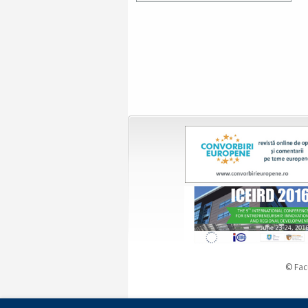
© Fac