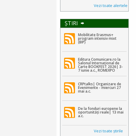
Vezi toate alertele
ŞTIRI
Mobilitate Erasmus+
program intensiv mixt
(BIP)
Editura Comunicare.ro la
Salonul Internațional de
Carte BOOKFEST 2026| 3-
7 iunie a.c., ROMEXPO
CRPtalks| Organizare de
Evenimente - miercuri 27
mai a.c.
De la fonduri europene la
oportunități reale| 13 mai
a.c.
Vezi toate ştirile