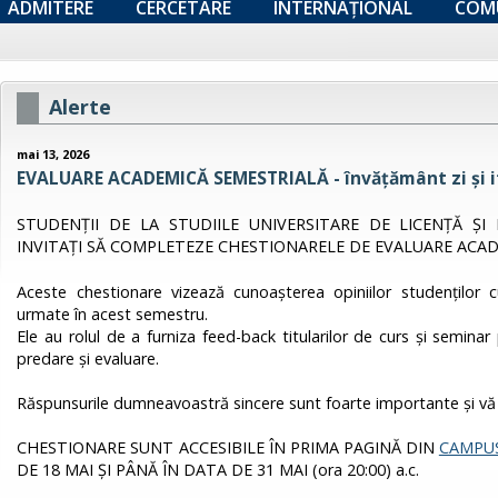
ADMITERE
CERCETARE
INTERNAȚIONAL
COM
Alerte
mai 13, 2026
EVALUARE ACADEMICĂ SEMESTRIALĂ - învățământ zi și if
STUDENȚII DE LA STUDIILE UNIVERSITARE DE LICENȚĂ ȘI 
INVITAȚI SĂ COMPLETEZE CHESTIONARELE DE EVALUARE ACAD
Aceste chestionare vizează cunoașterea opiniilor studenților cu 
urmate în acest semestru.
Ele au rolul de a furniza feed-back titularilor de curs și semina
predare și evaluare.
Răspunsurile dumneavoastră sincere sunt foarte importante și vă
CHESTIONARE SUNT ACCESIBILE ÎN PRIMA PAGINĂ DIN
CAMPUS
DE 18 MAI ȘI PÂNĂ ÎN DATA DE 31 MAI (ora 20:00) a.c.